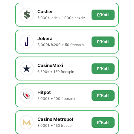
Casher
Katıl
5.000₺ iade + 1.000₺ risksiz
Jokera
Katıl
3.000₺ %200 + 50 freespin
CasinoMaxi
Katıl
6.500₺ + 150 freespin
Hitpot
Katıl
5.000₺ + 100 freespin
Casino Metropol
Katıl
8.000₺ + 150 freespin