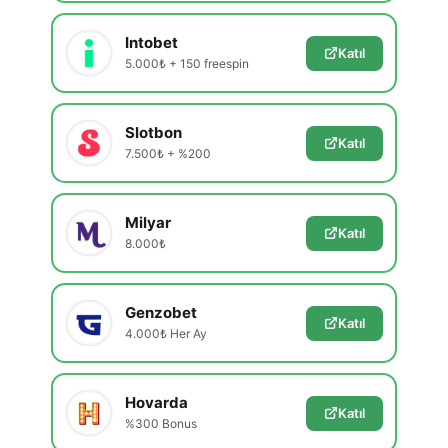
Intobet
Katıl
5.000₺ + 150 freespin
Slotbon
Katıl
7.500₺ + %200
Milyar
Katıl
8.000₺
Genzobet
Katıl
4.000₺ Her Ay
Hovarda
Katıl
%300 Bonus