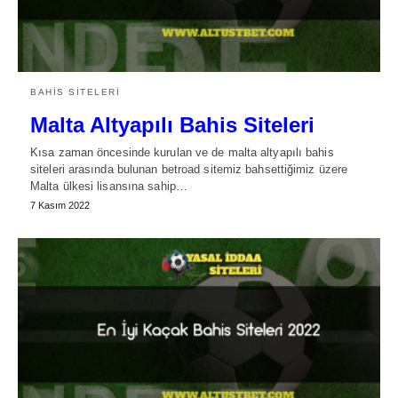
BAHIS SITELERI
Malta Altyapılı Bahis Siteleri
Kısa zaman öncesinde kurulan ve de malta altyapılı bahis
siteleri arasında bulunan betroad sitemiz bahsettiğimiz üzere
Malta ülkesi lisansına sahip…
7 Kasım 2022