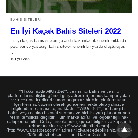
BAHIS SITELERI
En İyi Kaçak Bahis Siteleri 2022
En iyi kaçak bahis siteleri şu anda kazanılacak önemli miktarda
para var ve yasadışı bahis siteleri önemli bir yüzde oluşturuyor.
…
19 Eylül 2022
**Hakkımızda AltUstBet**, çevrim içi bahis ve casino
platformlarına ilişkin güncel giriş adresleri, bonus kampanyaları
ve inceleme içerikleri sunan bağımsız bir bilgi platformudur.
İçeriklerimiz düzenli olarak güncellenmekte olup yalnızca
bilgilendirme amacı taşımaktadır. **AltUstBet**, herhangi bir
bahis veya casino hizmeti sunmaz ve hiçbir oyun platformunun
resmi temsilcisi değildir. Tüm marka adları ve logolar ilgili hak
sahiplerine aittir. Detaylı incelemeler, güncel bilgiler ve kapsamlı
rehber içerikler için **[www.altustbet.com]
(http://www.altustbet.com)** adresini ziyaret edebilirsiniz. ©2022-
2026 altustbet.com - Tüm Hakları Saklıdır.