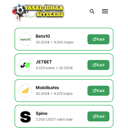
En Güvenilir Siteler
Yeni kampanya ve bonusları incele
Bets10
Katıl
20.000₺ + %300 kripto
Type
your
search
query
JETBET
and
Katıl
hit
%325 kripto + 20.000₺
enter:
Mobilbahis
Katıl
20.000₺ + %225 kripto
Spino
Katıl
2.000 USDT nakit iade