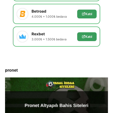
Betroad
Katıl
4.000₺ + 1.000₺ bedava
Rexbet
Katıl
3.000₺ + 1.500₺ bedava
pronet