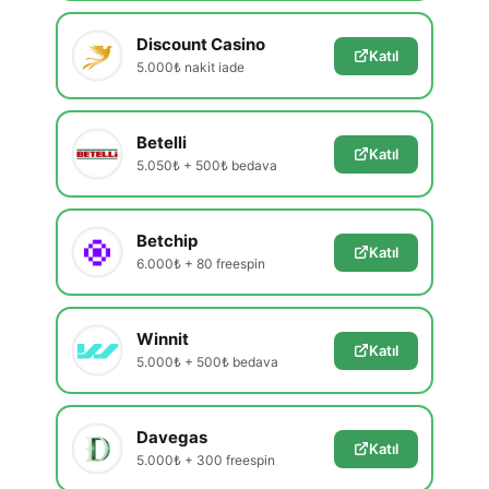
Discount Casino
Katıl
5.000₺ nakit iade
Betelli
Katıl
5.050₺ + 500₺ bedava
Betchip
Katıl
6.000₺ + 80 freespin
Winnit
Katıl
5.000₺ + 500₺ bedava
Davegas
Katıl
5.000₺ + 300 freespin