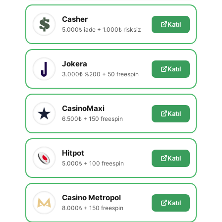
Casher
Katıl
5.000₺ iade + 1.000₺ risksiz
Jokera
Katıl
3.000₺ %200 + 50 freespin
CasinoMaxi
Katıl
6.500₺ + 150 freespin
Hitpot
Katıl
5.000₺ + 100 freespin
Casino Metropol
Katıl
8.000₺ + 150 freespin