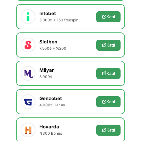
Intobet
Katıl
5.000₺ + 150 freespin
Slotbon
Katıl
7.500₺ + %200
Milyar
Katıl
8.000₺
Genzobet
Katıl
4.000₺ Her Ay
Hovarda
Katıl
%300 Bonus