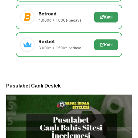
Betroad
Katıl
4.000₺ + 1.000₺ bedava
Rexbet
Katıl
3.000₺ + 1.500₺ bedava
Pusulabet Canlı Destek