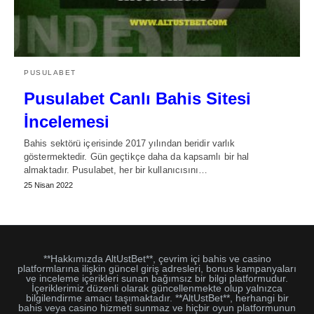
PUSULABET
Pusulabet Canlı Bahis Sitesi
İncelemesi
Bahis sektörü içerisinde 2017 yılından beridir varlık
göstermektedir. Gün geçtikçe daha da kapsamlı bir hal
almaktadır. Pusulabet, her bir kullanıcısını…
25 Nisan 2022
**Hakkımızda AltUstBet**, çevrim içi bahis ve casino
platformlarına ilişkin güncel giriş adresleri, bonus kampanyaları
ve inceleme içerikleri sunan bağımsız bir bilgi platformudur.
İçeriklerimiz düzenli olarak güncellenmekte olup yalnızca
bilgilendirme amacı taşımaktadır. **AltUstBet**, herhangi bir
bahis veya casino hizmeti sunmaz ve hiçbir oyun platformunun