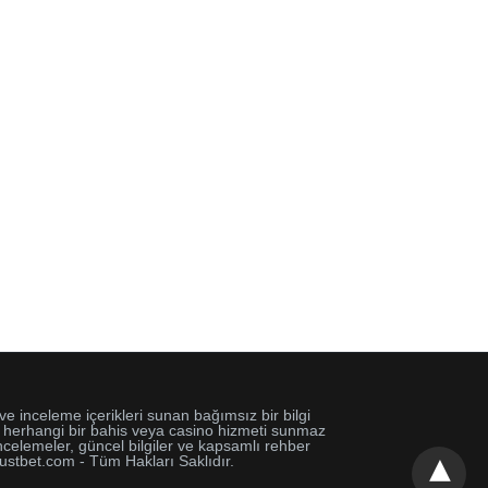
ve inceleme içerikleri sunan bağımsız bir bilgi
*, herhangi bir bahis veya casino hizmeti sunmaz
 incelemeler, güncel bilgiler ve kapsamlı rehber
ltustbet.com - Tüm Hakları Saklıdır.