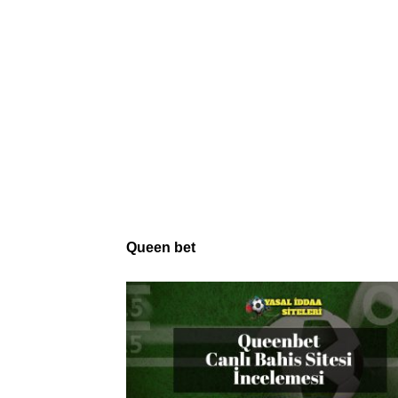
Queen bet