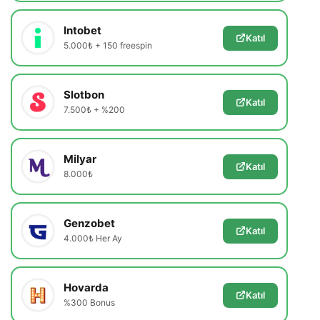
Intobet
Katıl
5.000₺ + 150 freespin
Slotbon
Katıl
7.500₺ + %200
Milyar
Katıl
8.000₺
Genzobet
Katıl
4.000₺ Her Ay
Hovarda
Katıl
%300 Bonus