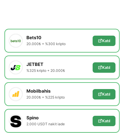
En Güvenilir Siteler
Yeni kampanya ve bonusları incele
Bets10
Katıl
20.000₺ + %300 kripto
JETBET
Katıl
%325 kripto + 20.000₺
Mobilbahis
Katıl
20.000₺ + %225 kripto
Spino
Katıl
2.000 USDT nakit iade