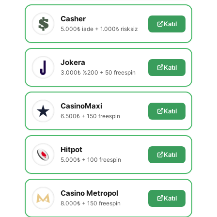
Casher
Katıl
5.000₺ iade + 1.000₺ risksiz
Jokera
Katıl
3.000₺ %200 + 50 freespin
CasinoMaxi
Katıl
6.500₺ + 150 freespin
Hitpot
Katıl
5.000₺ + 100 freespin
Casino Metropol
Katıl
8.000₺ + 150 freespin