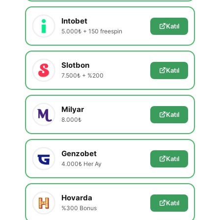
Intobet
Katıl
5.000₺ + 150 freespin
Slotbon
Katıl
7.500₺ + %200
Milyar
Katıl
8.000₺
Genzobet
Katıl
4.000₺ Her Ay
Hovarda
Katıl
%300 Bonus