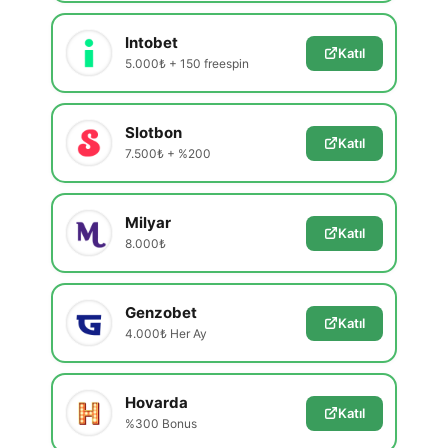
Intobet
Katıl
5.000₺ + 150 freespin
Slotbon
Katıl
7.500₺ + %200
Milyar
Katıl
8.000₺
Genzobet
Katıl
4.000₺ Her Ay
Hovarda
Katıl
%300 Bonus