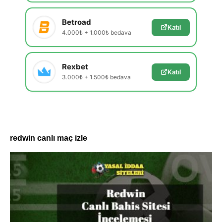
Betroad
Katıl
4.000₺ + 1.000₺ bedava
Rexbet
Katıl
3.000₺ + 1.500₺ bedava
redwin canlı maç izle