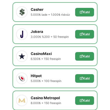
Casher
Katıl
5.000₺ iade + 1.000₺ risksiz
Jokera
Katıl
3.000₺ %200 + 50 freespin
CasinoMaxi
Katıl
6.500₺ + 150 freespin
Hitpot
Katıl
5.000₺ + 100 freespin
Casino Metropol
Katıl
8.000₺ + 150 freespin