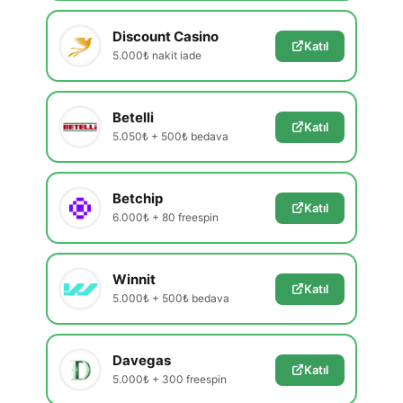
Discount Casino
Katıl
5.000₺ nakit iade
Betelli
Katıl
5.050₺ + 500₺ bedava
Betchip
Katıl
6.000₺ + 80 freespin
Winnit
Katıl
5.000₺ + 500₺ bedava
Davegas
Katıl
5.000₺ + 300 freespin