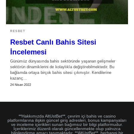
RESBET
Resbet Canlı Bahis Sitesi
İncelemesi
Günümüz dünyasında bahis sektöründe yaşanan gelişmeler
sektörün dinamiklerini de kolaylıkla değiştirebilmektedir. Bu
bağlamda ortaya birçok bahis sitesi çıkmıştır. Kendilerine
kazanç…
24 Nisan 2022
**Hakkımızda AltUstBet**, çevrim içi bahis ve casino
platformlarına ilişkin güncel giriş adresleri, bonus kampanyaları
ve inceleme içerikleri sunan bağımsız bir bilgi platformudur.
İçeriklerimiz düzenli olarak güncellenmekte olup yalnızca
bilgilendirme amacı taşımaktadır. **AltUstBet**, herhangi bir