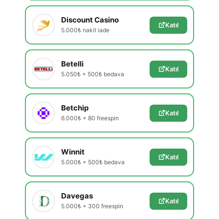
Discount Casino
Katıl
5.000₺ nakit iade
Betelli
Katıl
5.050₺ + 500₺ bedava
Betchip
Katıl
6.000₺ + 80 freespin
Winnit
Katıl
5.000₺ + 500₺ bedava
Davegas
Katıl
5.000₺ + 300 freespin