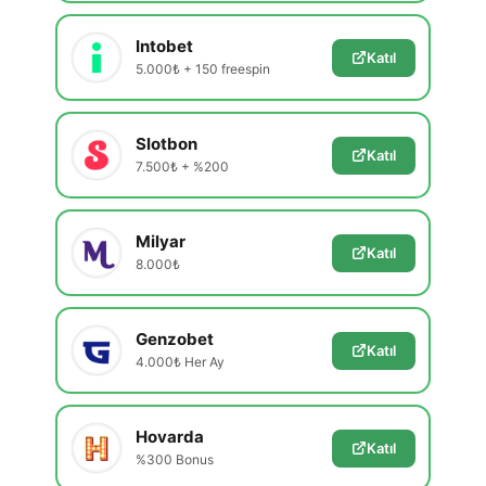
Intobet
Katıl
5.000₺ + 150 freespin
Slotbon
Katıl
7.500₺ + %200
Milyar
Katıl
8.000₺
Genzobet
Katıl
4.000₺ Her Ay
Hovarda
Katıl
%300 Bonus