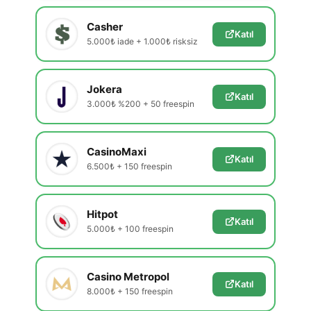
Casher
Katıl
5.000₺ iade + 1.000₺ risksiz
Jokera
Katıl
3.000₺ %200 + 50 freespin
CasinoMaxi
Katıl
6.500₺ + 150 freespin
Hitpot
Katıl
5.000₺ + 100 freespin
Casino Metropol
Katıl
8.000₺ + 150 freespin