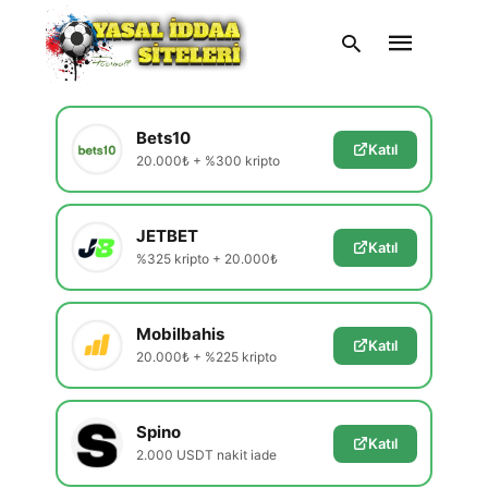
En Güvenilir Siteler
Yeni kampanya ve bonusları incele
Bets10
Katıl
20.000₺ + %300 kripto
Type
your
search
query
JETBET
and
Katıl
hit
%325 kripto + 20.000₺
enter:
Mobilbahis
Katıl
20.000₺ + %225 kripto
Spino
Katıl
2.000 USDT nakit iade