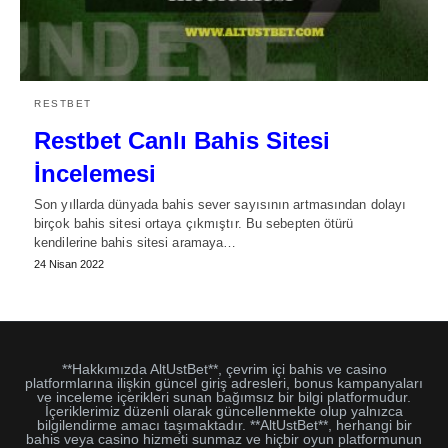
RESTBET
Restbet Canlı Bahis Sitesi
İncelemesi
Son yıllarda dünyada bahis sever sayısının artmasından dolayı
birçok bahis sitesi ortaya çıkmıştır. Bu sebepten ötürü
kendilerine bahis sitesi aramaya…
24 Nisan 2022
**Hakkımızda AltUstBet**, çevrim içi bahis ve casino
platformlarına ilişkin güncel giriş adresleri, bonus kampanyaları
ve inceleme içerikleri sunan bağımsız bir bilgi platformudur.
İçeriklerimiz düzenli olarak güncellenmekte olup yalnızca
bilgilendirme amacı taşımaktadır. **AltUstBet**, herhangi bir
bahis veya casino hizmeti sunmaz ve hiçbir oyun platformunun