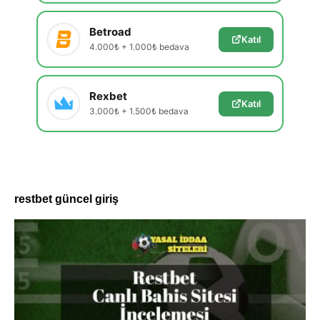
Betroad
Katıl
4.000₺ + 1.000₺ bedava
Rexbet
Katıl
3.000₺ + 1.500₺ bedava
restbet güncel giriş