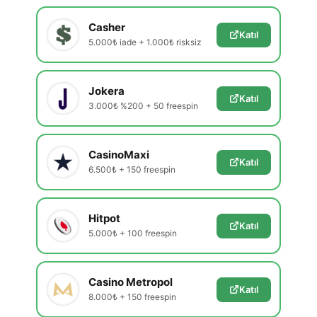
Casher
Katıl
5.000₺ iade + 1.000₺ risksiz
Jokera
Katıl
3.000₺ %200 + 50 freespin
CasinoMaxi
Katıl
6.500₺ + 150 freespin
Hitpot
Katıl
5.000₺ + 100 freespin
Casino Metropol
Katıl
8.000₺ + 150 freespin