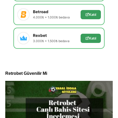
Betroad
Katıl
4.000₺ + 1.000₺ bedava
Rexbet
Katıl
3.000₺ + 1.500₺ bedava
Retrobet Güvenilir Mi