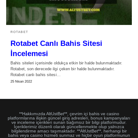
ROTABET
Rotabet Canlı Bahis Sitesi
İncelemesi
Bahis siteleri içerisinde oldukça etkin bir halde bulunmaktadır.
Rotabet, son derecede ilgi çeken bir halde bulunmaktadır.
Rotabet canlı bahis sitesi…
25 Nisan 2022
**Hakkımızda AltUstBet**, çevrim içi bahis ve casino
platformlarına ilişkin güncel giriş adresleri, bonus kampanyaları
ve inceleme içerikleri sunan bağımsız bir bilgi platformudur.
İçeriklerimiz düzenli olarak güncellenmekte olup yalnızca
bilgilendirme amacı taşımaktadır. **AltUstBet**, herhangi bir
bahis veya casino hizmeti sunmaz ve hiçbir oyun platformunun