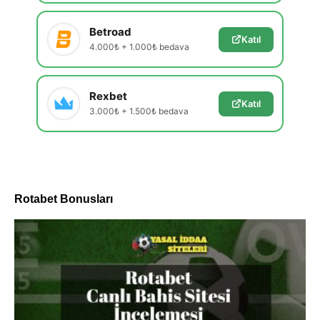
Betroad
Katıl
4.000₺ + 1.000₺ bedava
Rexbet
Katıl
3.000₺ + 1.500₺ bedava
Rotabet Bonusları