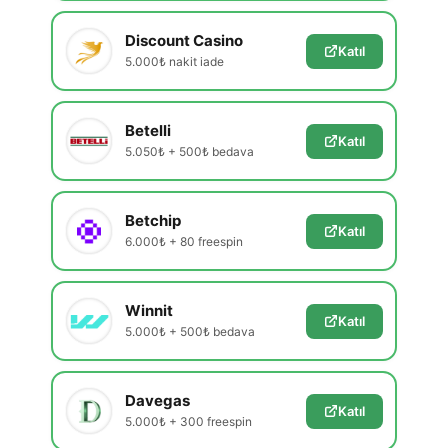
Discount Casino
Katıl
5.000₺ nakit iade
Betelli
Katıl
5.050₺ + 500₺ bedava
Betchip
Katıl
6.000₺ + 80 freespin
Winnit
Katıl
5.000₺ + 500₺ bedava
Davegas
Katıl
5.000₺ + 300 freespin