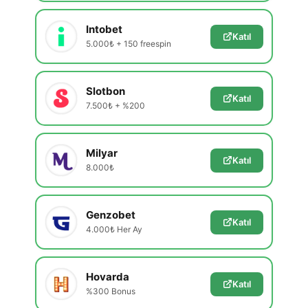
Intobet
Katıl
5.000₺ + 150 freespin
Slotbon
Katıl
7.500₺ + %200
Milyar
Katıl
8.000₺
Genzobet
Katıl
4.000₺ Her Ay
Hovarda
Katıl
%300 Bonus