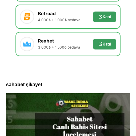
Betroad
Katıl
4.000₺ + 1.000₺ bedava
Rexbet
Katıl
3.000₺ + 1.500₺ bedava
sahabet şikayet