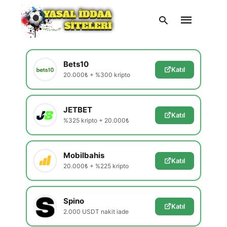
En Güvenilir Siteler
Yeni kampanya ve bonusları incele
Bets10
Katıl
20.000₺ + %300 kripto
Type
your
search
query
JETBET
and
Katıl
hit
%325 kripto + 20.000₺
enter:
Mobilbahis
Katıl
20.000₺ + %225 kripto
Spino
Katıl
2.000 USDT nakit iade