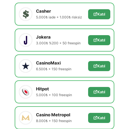
Casher
Katıl
5.000₺ iade + 1.000₺ risksiz
Jokera
Katıl
3.000₺ %200 + 50 freespin
CasinoMaxi
Katıl
6.500₺ + 150 freespin
Hitpot
Katıl
5.000₺ + 100 freespin
Casino Metropol
Katıl
8.000₺ + 150 freespin