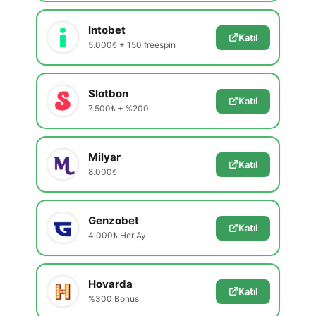
Intobet
Katıl
5.000₺ + 150 freespin
Slotbon
Katıl
7.500₺ + %200
Milyar
Katıl
8.000₺
Genzobet
Katıl
4.000₺ Her Ay
Hovarda
Katıl
%300 Bonus