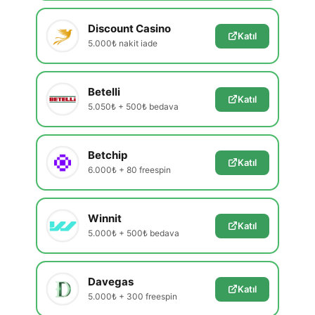
Discount Casino
Katıl
5.000₺ nakit iade
Betelli
Katıl
5.050₺ + 500₺ bedava
Betchip
Katıl
6.000₺ + 80 freespin
Winnit
Katıl
5.000₺ + 500₺ bedava
Davegas
Katıl
5.000₺ + 300 freespin