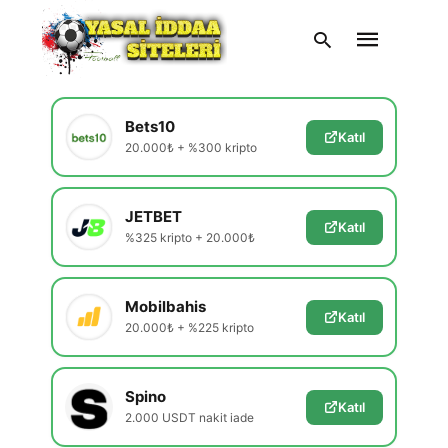
En Güvenilir Siteler
Yeni kampanya ve bonusları incele
Bets10
Katıl
20.000₺ + %300 kripto
Type
your
search
query
JETBET
and
Katıl
hit
%325 kripto + 20.000₺
enter:
Mobilbahis
Katıl
20.000₺ + %225 kripto
Spino
Katıl
2.000 USDT nakit iade