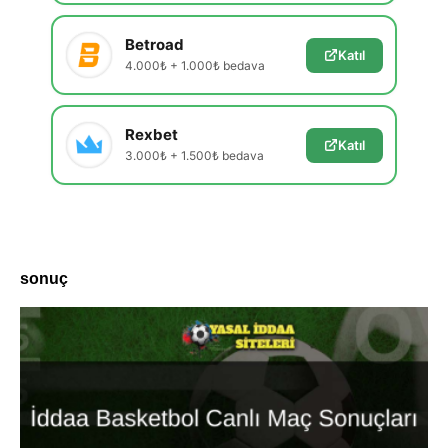
Betroad
Katıl
4.000₺ + 1.000₺ bedava
Rexbet
Katıl
3.000₺ + 1.500₺ bedava
sonuç