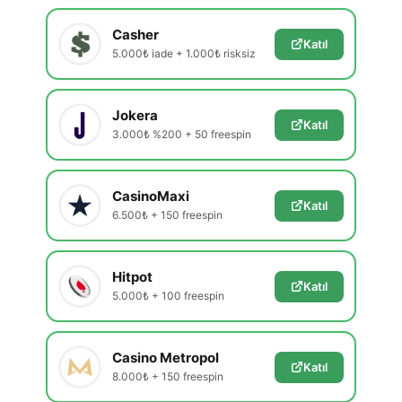
Casher
Katıl
5.000₺ iade + 1.000₺ risksiz
Jokera
Katıl
3.000₺ %200 + 50 freespin
CasinoMaxi
Katıl
6.500₺ + 150 freespin
Hitpot
Katıl
5.000₺ + 100 freespin
Casino Metropol
Katıl
8.000₺ + 150 freespin