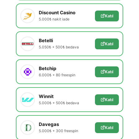
Discount Casino
Katıl
5.000₺ nakit iade
Betelli
Katıl
5.050₺ + 500₺ bedava
Betchip
Katıl
6.000₺ + 80 freespin
Winnit
Katıl
5.000₺ + 500₺ bedava
Davegas
Katıl
5.000₺ + 300 freespin