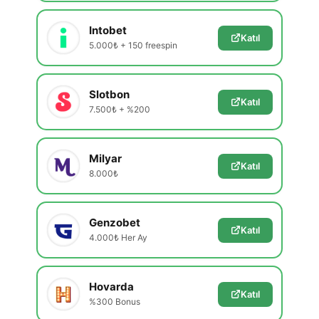
Intobet
Katıl
5.000₺ + 150 freespin
Slotbon
Katıl
7.500₺ + %200
Milyar
Katıl
8.000₺
Genzobet
Katıl
4.000₺ Her Ay
Hovarda
Katıl
%300 Bonus