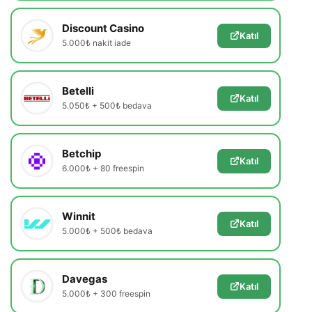
Discount Casino
Katıl
5.000₺ nakit iade
Betelli
Katıl
5.050₺ + 500₺ bedava
Betchip
Katıl
6.000₺ + 80 freespin
Winnit
Katıl
5.000₺ + 500₺ bedava
Davegas
Katıl
5.000₺ + 300 freespin