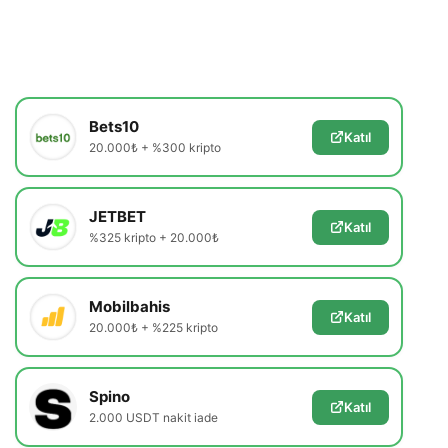
En Güvenilir Siteler
Yeni kampanya ve bonusları incele
Bets10
Katıl
20.000₺ + %300 kripto
JETBET
Katıl
%325 kripto + 20.000₺
Mobilbahis
Katıl
20.000₺ + %225 kripto
Spino
Katıl
2.000 USDT nakit iade