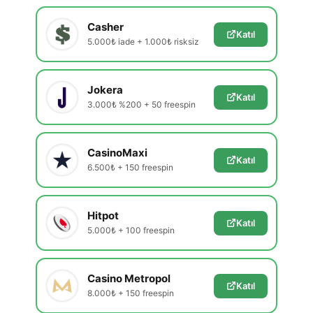
Casher
Katıl
5.000₺ iade + 1.000₺ risksiz
Jokera
Katıl
3.000₺ %200 + 50 freespin
CasinoMaxi
Katıl
6.500₺ + 150 freespin
Hitpot
Katıl
5.000₺ + 100 freespin
Casino Metropol
Katıl
8.000₺ + 150 freespin