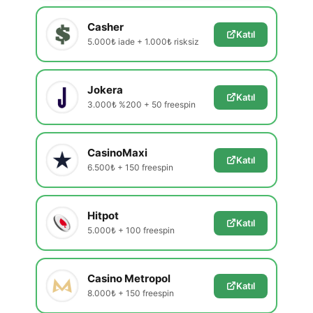
Casher
Katıl
5.000₺ iade + 1.000₺ risksiz
Jokera
Katıl
3.000₺ %200 + 50 freespin
CasinoMaxi
Katıl
6.500₺ + 150 freespin
Hitpot
Katıl
5.000₺ + 100 freespin
Casino Metropol
Katıl
8.000₺ + 150 freespin