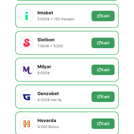
Intobet
Katıl
5.000₺ + 150 freespin
Slotbon
Katıl
7.500₺ + %200
Milyar
Katıl
8.000₺
Genzobet
Katıl
4.000₺ Her Ay
Hovarda
Katıl
%300 Bonus