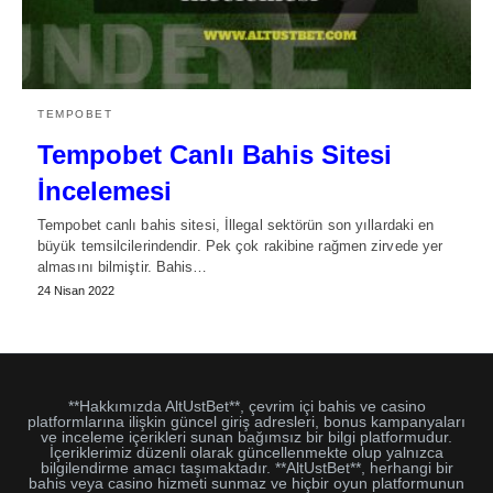
TEMPOBET
Tempobet Canlı Bahis Sitesi
İncelemesi
Tempobet canlı bahis sitesi, İllegal sektörün son yıllardaki en
büyük temsilcilerindendir. Pek çok rakibine rağmen zirvede yer
almasını bilmiştir. Bahis…
24 Nisan 2022
**Hakkımızda AltUstBet**, çevrim içi bahis ve casino
platformlarına ilişkin güncel giriş adresleri, bonus kampanyaları
ve inceleme içerikleri sunan bağımsız bir bilgi platformudur.
İçeriklerimiz düzenli olarak güncellenmekte olup yalnızca
bilgilendirme amacı taşımaktadır. **AltUstBet**, herhangi bir
bahis veya casino hizmeti sunmaz ve hiçbir oyun platformunun