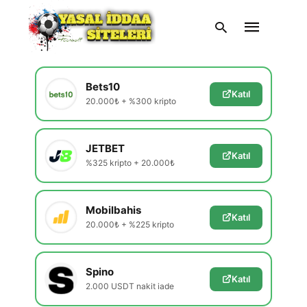
En Güvenilir Siteler
Yeni kampanya ve bonusları incele
Bets10
Katıl
20.000₺ + %300 kripto
Type
your
search
query
JETBET
and
Katıl
hit
%325 kripto + 20.000₺
enter:
Mobilbahis
Katıl
20.000₺ + %225 kripto
Spino
Katıl
2.000 USDT nakit iade