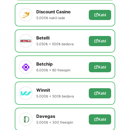
Discount Casino
Katıl
5.000₺ nakit iade
Betelli
Katıl
5.050₺ + 500₺ bedava
Betchip
Katıl
6.000₺ + 80 freespin
Winnit
Katıl
5.000₺ + 500₺ bedava
Davegas
Katıl
5.000₺ + 300 freespin