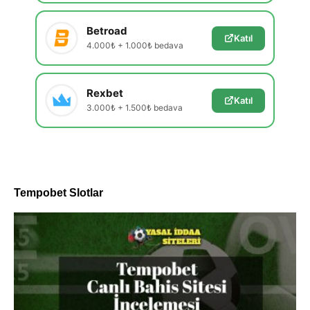
Betroad
Katıl
4.000₺ + 1.000₺ bedava
Rexbet
Katıl
3.000₺ + 1.500₺ bedava
Tempobet Slotlar