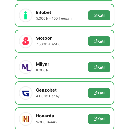
Intobet
Katıl
5.000₺ + 150 freespin
Slotbon
Katıl
7.500₺ + %200
Milyar
Katıl
8.000₺
Genzobet
Katıl
4.000₺ Her Ay
Hovarda
Katıl
%300 Bonus