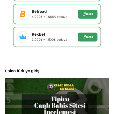
Betroad
Katıl
4.000₺ + 1.000₺ bedava
Rexbet
Katıl
3.000₺ + 1.500₺ bedava
tipico türkiye giriş