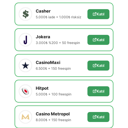
Casher
Katıl
5.000₺ iade + 1.000₺ risksiz
Jokera
Katıl
3.000₺ %200 + 50 freespin
CasinoMaxi
Katıl
6.500₺ + 150 freespin
Hitpot
Katıl
5.000₺ + 100 freespin
Casino Metropol
Katıl
8.000₺ + 150 freespin