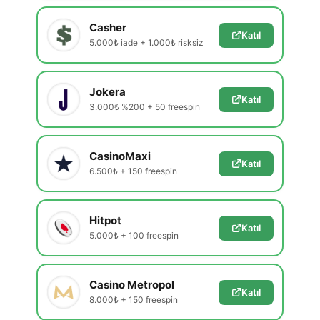
Casher
Katıl
5.000₺ iade + 1.000₺ risksiz
Jokera
Katıl
3.000₺ %200 + 50 freespin
CasinoMaxi
Katıl
6.500₺ + 150 freespin
Hitpot
Katıl
5.000₺ + 100 freespin
Casino Metropol
Katıl
8.000₺ + 150 freespin