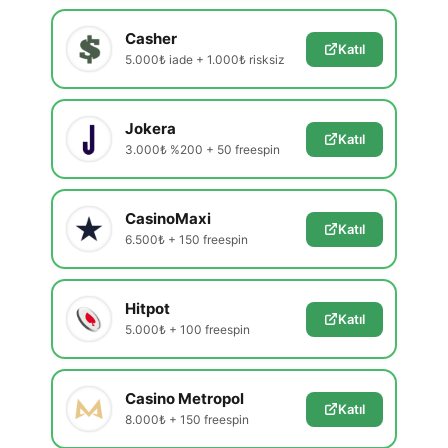
Casher
Katıl
5.000₺ iade + 1.000₺ risksiz
Jokera
Katıl
3.000₺ %200 + 50 freespin
CasinoMaxi
Katıl
6.500₺ + 150 freespin
Hitpot
Katıl
5.000₺ + 100 freespin
Casino Metropol
Katıl
8.000₺ + 150 freespin