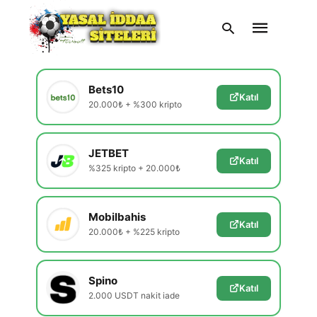
En Güvenilir Siteler
Yeni kampanya ve bonusları incele
Bets10
Katıl
20.000₺ + %300 kripto
Type
your
search
query
JETBET
and
Katıl
hit
%325 kripto + 20.000₺
enter:
Mobilbahis
Katıl
20.000₺ + %225 kripto
Spino
Katıl
2.000 USDT nakit iade