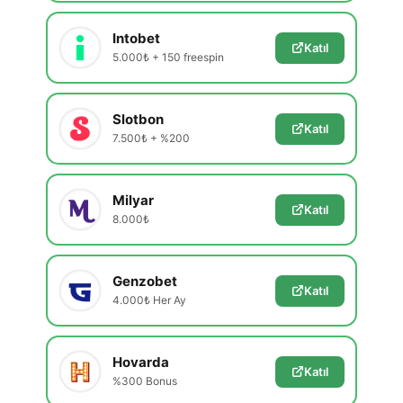
Intobet
Katıl
5.000₺ + 150 freespin
Slotbon
Katıl
7.500₺ + %200
Milyar
Katıl
8.000₺
Genzobet
Katıl
4.000₺ Her Ay
Hovarda
Katıl
%300 Bonus