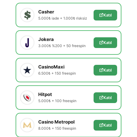
Casher
Katıl
5.000₺ iade + 1.000₺ risksiz
Jokera
Katıl
3.000₺ %200 + 50 freespin
CasinoMaxi
Katıl
6.500₺ + 150 freespin
Hitpot
Katıl
5.000₺ + 100 freespin
Casino Metropol
Katıl
8.000₺ + 150 freespin