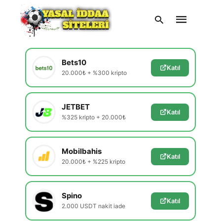
En Güvenilir Siteler
Yeni kampanya ve bonusları incele
Bets10
Katıl
20.000₺ + %300 kripto
Type
your
search
query
JETBET
and
Katıl
hit
%325 kripto + 20.000₺
enter:
Mobilbahis
Katıl
20.000₺ + %225 kripto
Spino
Katıl
2.000 USDT nakit iade