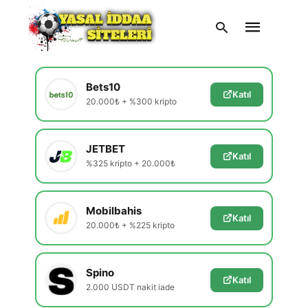
En Güvenilir Siteler
Yeni kampanya ve bonusları incele
Bets10
Katıl
20.000₺ + %300 kripto
Type
your
search
query
JETBET
and
Katıl
hit
%325 kripto + 20.000₺
enter:
Mobilbahis
Katıl
20.000₺ + %225 kripto
Spino
Katıl
2.000 USDT nakit iade