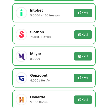
Intobet
Katıl
5.000₺ + 150 freespin
Slotbon
Katıl
7.500₺ + %200
Milyar
Katıl
8.000₺
Genzobet
Katıl
4.000₺ Her Ay
Hovarda
Katıl
%300 Bonus