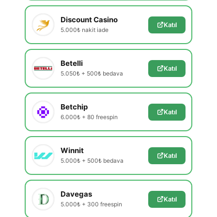
Discount Casino
Katıl
5.000₺ nakit iade
Betelli
Katıl
5.050₺ + 500₺ bedava
Betchip
Katıl
6.000₺ + 80 freespin
Winnit
Katıl
5.000₺ + 500₺ bedava
Davegas
Katıl
5.000₺ + 300 freespin