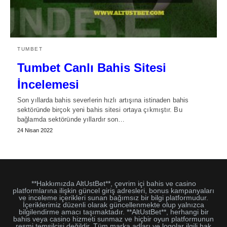
TUMBET
Tumbet Canlı Bahis Sitesi
İncelemesi
Son yıllarda bahis severlerin hızlı artışına istinaden bahis
sektöründe birçok yeni bahis sitesi ortaya çıkmıştır. Bu
bağlamda sektöründe yıllardır son…
24 Nisan 2022
**Hakkımızda AltUstBet**, çevrim içi bahis ve casino
platformlarına ilişkin güncel giriş adresleri, bonus kampanyaları
ve inceleme içerikleri sunan bağımsız bir bilgi platformudur.
İçeriklerimiz düzenli olarak güncellenmekte olup yalnızca
bilgilendirme amacı taşımaktadır. **AltUstBet**, herhangi bir
bahis veya casino hizmeti sunmaz ve hiçbir oyun platformunun
resmi temsilcisi değildir. Tüm marka adları ve logolar ilgili hak