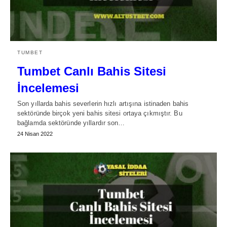
TUMBET
Tumbet Canlı Bahis Sitesi
İncelemesi
Son yıllarda bahis severlerin hızlı artışına istinaden bahis
sektöründe birçok yeni bahis sitesi ortaya çıkmıştır. Bu
bağlamda sektöründe yıllardır son…
24 Nisan 2022