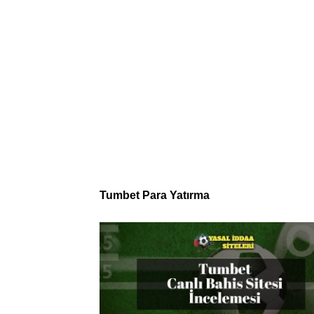
Tumbet Para Yatırma