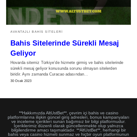
AVANTAJLI BAHIS SITELERI
Bahis Sitelerinde Sürekli Mesaj
Geliyor
Hovarda sitemiz Türkiye’de hizmete girmiş ve bahis sitelerinde
sürekli mesaj geliyor konusunda sorunu olmayan sitelerden
biridir. Aynı zamanda Curacao adasından…
30 Ocak 2023
**Hakkımızda AltUstBet**, çevrim içi bahis ve casino
platformlarına ilişkin güncel giriş adresleri, bonus kampanyaları
ve inceleme içerikleri sunan bağımsız bir bilgi platformudur.
İçeriklerimiz düzenli olarak güncellenmekte olup yalnızca
bilgilendirme amacı taşımaktadır. **AltUstBet**, herhangi bir
bahis veya casino hizmeti sunmaz ve hiçbir oyun platformunun