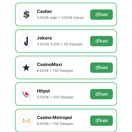
Casher
Katıl
5.000₺ iade + 1.000₺ risksiz
Jokera
Katıl
3.000₺ %200 + 50 freespin
CasinoMaxi
Katıl
6.500₺ + 150 freespin
Hitpot
Katıl
5.000₺ + 100 freespin
Casino Metropol
Katıl
8.000₺ + 150 freespin