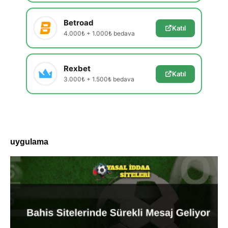
Betroad
Katıl
4.000₺ + 1.000₺ bedava
Rexbet
Katıl
3.000₺ + 1.500₺ bedava
uygulama