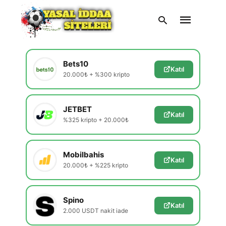
En Güvenilir Siteler
Yeni kampanya ve bonusları incele
Bets10
Katıl
20.000₺ + %300 kripto
Type
your
search
query
JETBET
and
Katıl
hit
%325 kripto + 20.000₺
enter:
Mobilbahis
Katıl
20.000₺ + %225 kripto
Spino
Katıl
2.000 USDT nakit iade