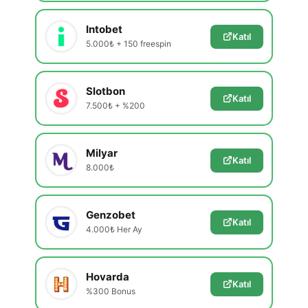
Intobet
Katıl
5.000₺ + 150 freespin
Slotbon
Katıl
7.500₺ + %200
Milyar
Katıl
8.000₺
Genzobet
Katıl
4.000₺ Her Ay
Hovarda
Katıl
%300 Bonus