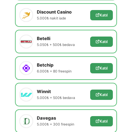
Discount Casino
Katıl
5.000₺ nakit iade
Betelli
Katıl
5.050₺ + 500₺ bedava
Betchip
Katıl
6.000₺ + 80 freespin
Winnit
Katıl
5.000₺ + 500₺ bedava
Davegas
Katıl
5.000₺ + 300 freespin