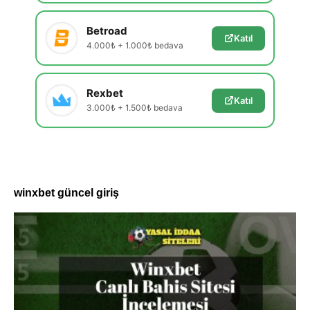
Betroad
Katıl
4.000₺ + 1.000₺ bedava
Rexbet
Katıl
3.000₺ + 1.500₺ bedava
winxbet güncel giriş