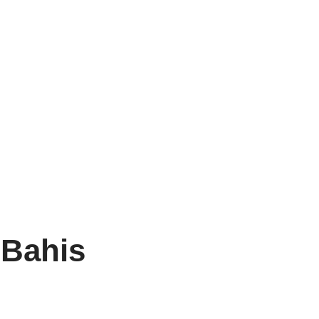
 Bahis