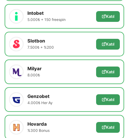
Intobet
Katıl
5.000₺ + 150 freespin
Slotbon
Katıl
7.500₺ + %200
Milyar
Katıl
8.000₺
Genzobet
Katıl
4.000₺ Her Ay
Hovarda
Katıl
%300 Bonus