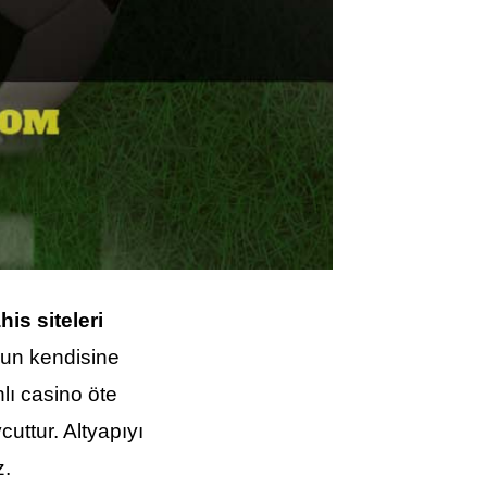
is siteleri
un kendisine
lı casino öte
uttur. Altyapıyı
z.