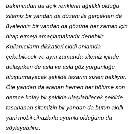
bakımından da açık renklerin ağırlıklı olduğu
sitemiz bir yandan da düzeni ile gerçekten de
üyelerinin bir yandan da gözüne her zaman için
hitap etmeyi amaçlamaktadır denebilir.
Kullanıcıların dikkatleri ciddi anlamda
çekebilecek ve aynı zamanda sitemiz içinde
dolaşırken de asla ve asla göz yorgunluğu
oluşturmayacak şekilde tasarım sizleri bekliyor.
Öte yandan da aranan hemen her bölüme son
derece kolay bir şekilde ulaşılabilecek şekilde
tasarlanan sitemizin bir yandan da bütün akıllı
yani mobil cihazlarla uyumlu olduğunu da
söyleyebiliriz.