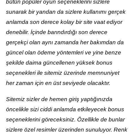
bütün popüler oyun seçeneklerini sizlere
sunarak bir yandan da sizlere kullanımı gerçek
anlamda son derece kolay bir site vaat ediyor
denebilir. İçinde barındırdığı son derece
gerçekçi olan aynı zamanda her bakımdan da
güncel olan ödeme yöntemleri ve yine benze
şekilde daima güncellenen yüksek bonus
seçenekleri ile sitemiz üzerinde memnuniyet
her zaman için en üst seviyede olacaktır.
Sitemiz sizler de hemen giriş yaptığınızda
öncelikle sizi ciddi anlamda etkileyecek bonus
seçeneklerini göreceksiniz. Özellikle de bunlar
sizlere özel resimler üzerinden sunuluyor. Renk