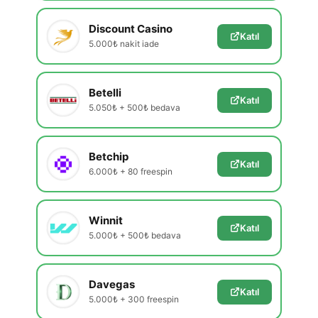
Discount Casino
Katıl
5.000₺ nakit iade
Betelli
Katıl
5.050₺ + 500₺ bedava
Betchip
Katıl
6.000₺ + 80 freespin
Winnit
Katıl
5.000₺ + 500₺ bedava
Davegas
Katıl
5.000₺ + 300 freespin