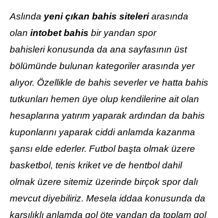
Aslında
yeni çıkan bahis siteleri
arasında
olan
intobet bahis
bir yandan spor
bahisleri konusunda da ana sayfasının üst
bölümünde bulunan kategoriler arasında yer
alıyor. Özellikle de bahis severler ve hatta bahis
tutkunları hemen üye olup kendilerine ait olan
hesaplarına yatırım yaparak ardından da bahis
kuponlarını yaparak ciddi anlamda kazanma
şansı elde ederler. Futbol başta olmak üzere
basketbol, tenis kriket ve de hentbol dahil
olmak üzere sitemiz üzerinde birçok spor dalı
mevcut diyebiliriz. Mesela iddaa konusunda da
karşılıklı anlamda gol öte yandan da toplam gol