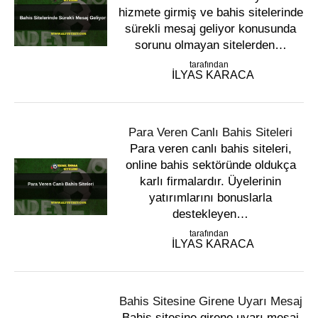
hizmete girmiş ve bahis sitelerinde
sürekli mesaj geliyor konusunda
sorunu olmayan sitelerden…
tarafından
İLYAS KARACA
Para Veren Canlı Bahis Siteleri
Para veren canlı bahis siteleri,
online bahis sektöründe oldukça
karlı firmalardır. Üyelerinin
yatırımlarını bonuslarla
destekleyen…
tarafından
İLYAS KARACA
Bahis Sitesine Girene Uyarı Mesaj
Bahis sitesine girene uyarı mesaj