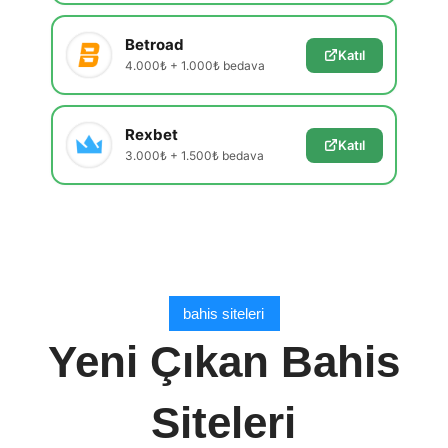
Betroad
Katıl
4.000₺ + 1.000₺ bedava
Rexbet
Katıl
3.000₺ + 1.500₺ bedava
bahis siteleri
Yeni Çıkan Bahis
Siteleri