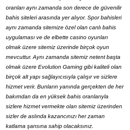
oranları aynı zamanda son derece de güvenilir
bahis siteleri arasında yer alıyor. Spor bahisleri
aynı zamanda sitemize özel olan canlı bahis
uygulaması ve de elbette casino oyunları
olmak üzere sitemiz üzerinde birçok oyun
mevcuttur. Aynı zamanda sitemiz netent başta
olmak üzere Evolution Gaming gibi kaliteli olan
birçok alt yapı sağlayıcısıyla çalışır ve sizlere
hizmet verir. Bunların yanında gerçekten de her
bakımdan da en yüksek bahis oranlarıyla
sizlere hizmet vermekte olan sitemiz üzerinden
sizler de aslında kazancınızı her zaman
katlama şansına sahip olacaksınız.