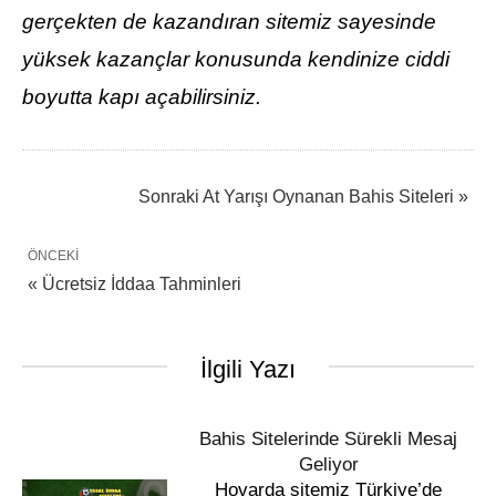
gerçekten de kazandıran sitemiz sayesinde
yüksek kazançlar konusunda kendinize ciddi
boyutta kapı açabilirsiniz.
Sonraki
At Yarışı Oynanan Bahis Siteleri »
ÖNCEKI
« Ücretsiz İddaa Tahminleri
İlgili Yazı
Bahis Sitelerinde Sürekli Mesaj
Geliyor
Hovarda sitemiz Türkiye’de