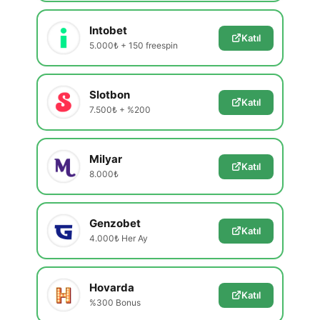
Intobet
Katıl
5.000₺ + 150 freespin
Slotbon
Katıl
7.500₺ + %200
Milyar
Katıl
8.000₺
Genzobet
Katıl
4.000₺ Her Ay
Hovarda
Katıl
%300 Bonus