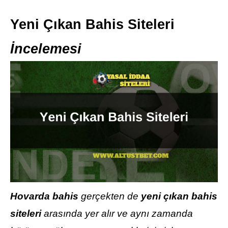
Yeni Çıkan Bahis Siteleri
İncelemesi
Hovarda bahis
gerçekten de
yeni çıkan bahis
siteleri
arasında yer alır ve aynı zamanda