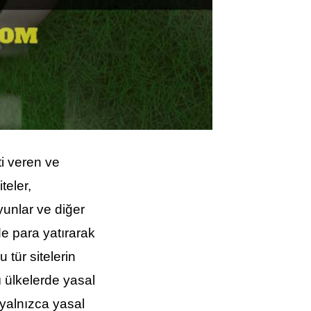
ti veren ve
teler,
yunlar ve diğer
de para yatırarak
 tür sitelerin
ı ülkelerde yasal
 yalnızca yasal