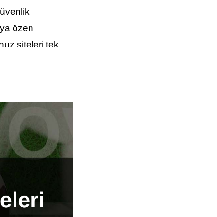
güvenlik
maya özen
uz siteleri tek