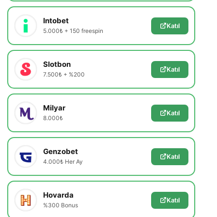
Intobet
Katıl
5.000₺ + 150 freespin
Slotbon
Katıl
7.500₺ + %200
Milyar
Katıl
8.000₺
Genzobet
Katıl
4.000₺ Her Ay
Hovarda
Katıl
%300 Bonus