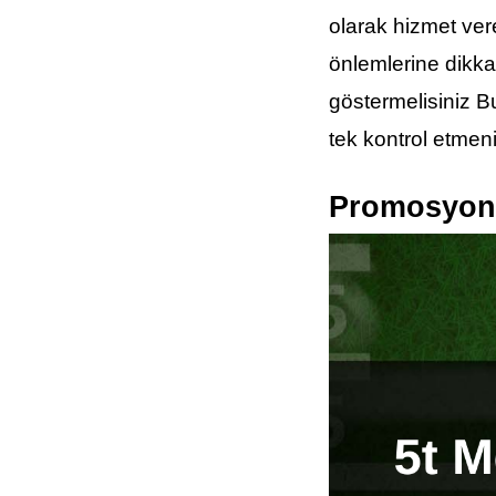
olarak hizmet vere
önlemlerine dikka
göstermelisiniz B
tek kontrol etmeni
Promosyonl