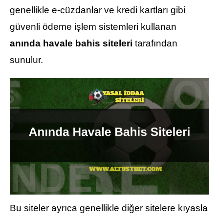
genellikle e-cüzdanlar ve kredi kartları gibi
güvenli ödeme işlem sistemleri kullanan
anında havale bahis siteleri
tarafından
sunulur.
Bu siteler ayrıca genellikle diğer sitelere kıyasla