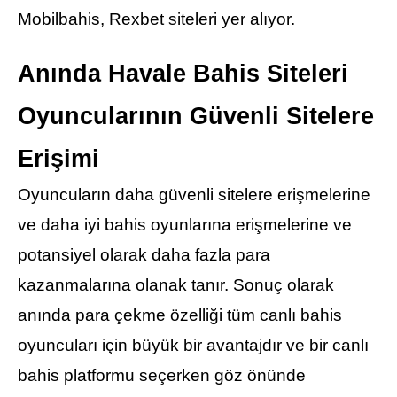
Mobilbahis, Rexbet siteleri yer alıyor.
Anında Havale Bahis Siteleri
Oyuncularının Güvenli Sitelere
Erişimi
Oyuncuların daha güvenli sitelere erişmelerine
ve daha iyi bahis oyunlarına erişmelerine ve
potansiyel olarak daha fazla para
kazanmalarına olanak tanır. Sonuç olarak
anında para çekme özelliği tüm canlı bahis
oyuncuları için büyük bir avantajdır ve bir canlı
bahis platformu seçerken göz önünde