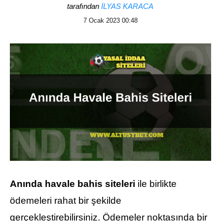
tarafından
İLYAS KARACA
7 Ocak 2023 00:48
Anında havale bahis siteleri
ile birlikte
ödemeleri rahat bir şekilde
gerçekleştirebilirsiniz. Ödemeler noktasında bir