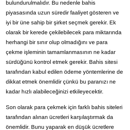
bulundurulmalıdır. Bu nedenle bahis
piyasasında uzun süredir faaliyet gösteren ve
iyi bir üne sahip bir şirket seçmek gerekir. Ek
olarak bir kerede çekilebilecek para miktarında
herhangi bir sınır olup olmadığını ve para
çekme işleminin tamamlanmasının ne kadar
sürdüğünü kontrol etmek gerekir. Bahis sitesi
tarafından kabul edilen ödeme yöntemlerine de
dikkat etmek önemlidir çünkü bu paranızı ne
kadar hızlı alabileceğinizi etkileyecektir.
Son olarak para çekmek için farklı bahis siteleri
tarafından alınan ücretleri karşılaştırmak da
önemlidir. Bunu yaparak en düşük ücretlere