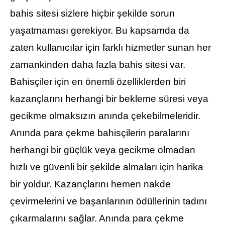
bahis sitesi sizlere hiçbir şekilde sorun
yaşatmaması gerekiyor. Bu kapsamda da
zaten kullanıcılar için farklı hizmetler sunan her
zamankinden daha fazla bahis sitesi var.
Bahisçiler için en önemli özelliklerden biri
kazançlarını herhangi bir bekleme süresi veya
gecikme olmaksızın anında çekebilmeleridir.
Anında para çekme bahisçilerin paralarını
herhangi bir güçlük veya gecikme olmadan
hızlı ve güvenli bir şekilde almaları için harika
bir yoldur. Kazançlarını hemen nakde
çevirmelerini ve başarılarının ödüllerinin tadını
çıkarmalarını sağlar. Anında para çekme