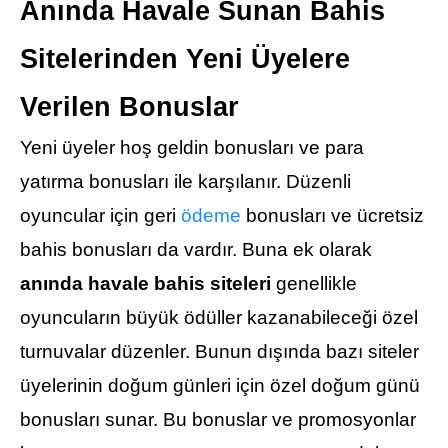
Anında Havale Sunan Bahis
Sitelerinden Yeni Üyelere
Verilen Bonuslar
Yeni üyeler hoş geldin bonusları ve para
yatırma bonusları ile karşılanır. Düzenli
oyuncular için geri
ödeme
bonusları ve ücretsiz
bahis bonusları da vardır. Buna ek olarak
anında havale bahis siteleri
genellikle
oyuncuların büyük ödüller kazanabileceği özel
turnuvalar düzenler. Bunun dışında bazı siteler
üyelerinin doğum günleri için özel doğum günü
bonusları sunar. Bu bonuslar ve promosyonlar