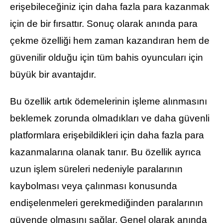
erişebileceğiniz için daha fazla para kazanmak
için de bir fırsattır. Sonuç olarak anında para
çekme özelliği hem zaman kazandıran hem de
güvenilir olduğu için tüm bahis oyuncuları için
büyük bir avantajdır.
Bu özellik artık ödemelerinin işleme alınmasını
beklemek zorunda olmadıkları ve daha güvenli
platformlara erişebildikleri için daha fazla para
kazanmalarına olanak tanır. Bu özellik ayrıca
uzun işlem süreleri nedeniyle paralarının
kaybolması veya çalınması konusunda
endişelenmeleri gerekmediğinden paralarının
güvende olmasını sağlar. Genel olarak anında