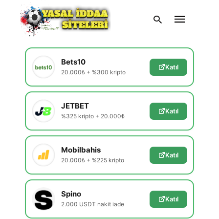
En Güvenilir Siteler
Yeni kampanya ve bonusları incele
Bets10
Katıl
20.000₺ + %300 kripto
Type
your
search
query
JETBET
and
Katıl
hit
%325 kripto + 20.000₺
enter:
Mobilbahis
Katıl
20.000₺ + %225 kripto
Spino
Katıl
2.000 USDT nakit iade