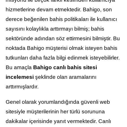
hizmetlerine devam etmektedir. Bahigo, son
derece beğenilen bahis politikaları ile kullanıcı
sayısını kolaylıkla arttırmayı bilmiş; bahis
sektöründe adından söz ettirmesini bilmiştir. Bu
noktada Bahigo müşterisi olmak isteyen bahis
tutkunları daha fazla bilgi edinmek isteyebilirler.
Bu amaçla
Bahigo canlı bahis sitesi
incelemesi
şeklinde olan aramalarını
arttırmışlardır.
Genel olarak yorumlandığında güvenli web
sitesiyle müşterilerinin her türlü sorununa
dakikalar içerisinde yanıt vermektedir. Canlı