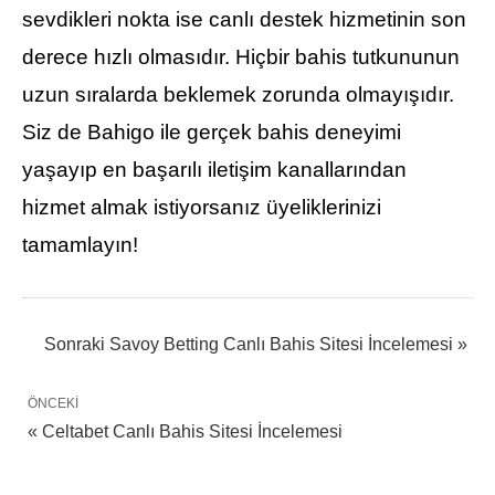
sevdikleri nokta ise canlı destek hizmetinin son
derece hızlı olmasıdır. Hiçbir bahis tutkununun
uzun sıralarda beklemek zorunda olmayışıdır.
Siz de Bahigo ile gerçek bahis deneyimi
yaşayıp en başarılı iletişim kanallarından
hizmet almak istiyorsanız üyeliklerinizi
tamamlayın!
Sonraki
Savoy Betting Canlı Bahis Sitesi İncelemesi »
ÖNCEKI
« Celtabet Canlı Bahis Sitesi İncelemesi