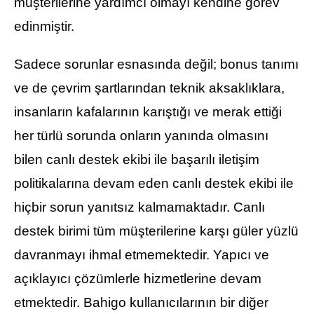
müşterilerine yardımcı olmayı kendine görev
edinmiştir.
Sadece sorunlar esnasında değil; bonus tanımı
ve de çevrim şartlarından teknik aksaklıklara,
insanların kafalarının karıştığı ve merak ettiği
her türlü sorunda onların yanında olmasını
bilen canlı destek ekibi ile başarılı iletişim
politikalarına devam eden canlı destek ekibi ile
hiçbir sorun yanıtsız kalmamaktadır. Canlı
destek birimi tüm müşterilerine karşı güler yüzlü
davranmayı ihmal etmemektedir. Yapıcı ve
açıklayıcı çözümlerle hizmetlerine devam
etmektedir. Bahigo kullanıcılarının bir diğer