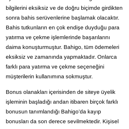
bilgilerini eksiksiz ve de doğru biçimde girdikten
sonra bahis serüvenlerine başlamak olacaktır.
Bahis tutkunların en çok endişe duyduğu para
yatırma ve çekme işlemlerinde başarılarını
daima konuşturmuştur. Bahigo, tüm ödemeleri
eksiksiz ve zamanında yapmaktadır. Onlarca
farklı para yatırma ve çekme seçeneğini
müşterilerin kullanımına sokmuştur.
Bonus olanakları içerisinden de siteye üyelik
işleminin başladığı andan itibaren birçok farklı
bonusun tanımlandığı Bahigo’da kayıp
bonusları da son derece sevilmektedir. Kişisel