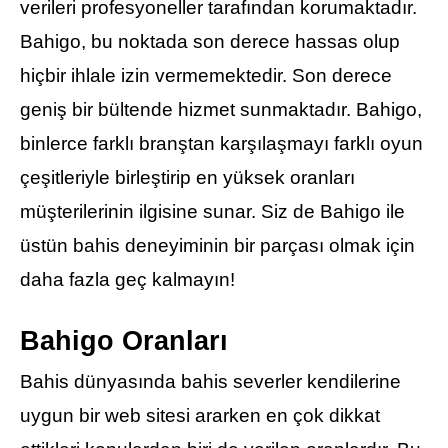
verileri profesyoneller tarafından korumaktadır.
Bahigo, bu noktada son derece hassas olup
hiçbir ihlale izin vermemektedir. Son derece
geniş bir bültende hizmet sunmaktadır. Bahigo,
binlerce farklı branştan karşılaşmayı farklı oyun
çeşitleriyle birleştirip en yüksek oranları
müşterilerinin ilgisine sunar. Siz de Bahigo ile
üstün bahis deneyiminin bir parçası olmak için
daha fazla geç kalmayın!
Bahigo Oranları
Bahis dünyasında bahis severler kendilerine
uygun bir web sitesi ararken en çok dikkat