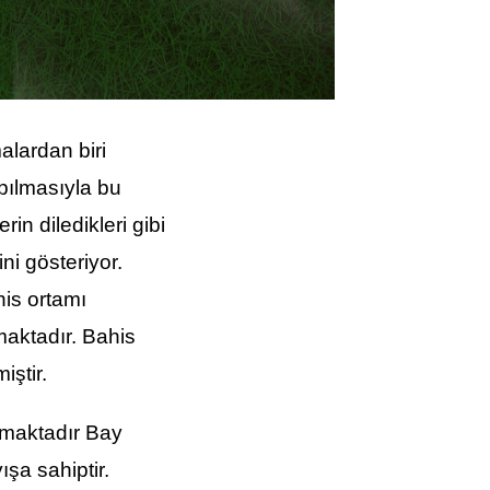
alardan biri
pılmasıyla bu
n diledikleri gibi
ni gösteriyor.
his ortamı
maktadır. Bahis
ştir.
ymaktadır Bay
şa sahiptir.