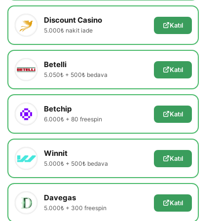
Discount Casino
Katıl
5.000₺ nakit iade
Betelli
Katıl
5.050₺ + 500₺ bedava
Betchip
Katıl
6.000₺ + 80 freespin
Winnit
Katıl
5.000₺ + 500₺ bedava
Davegas
Katıl
5.000₺ + 300 freespin