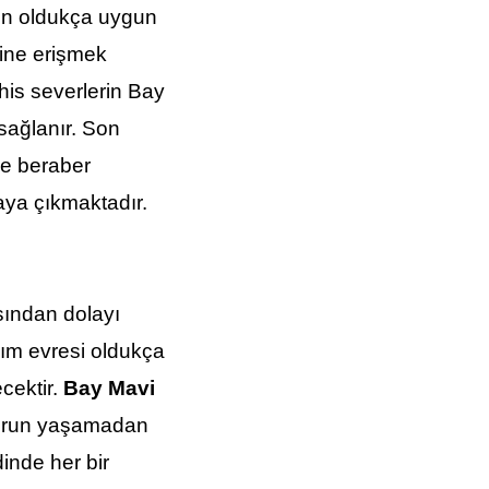
çin oldukça uygun
mine erişmek
his severlerin Bay
sağlanır. Son
le beraber
taya çıkmaktadır.
sından dolayı
ılım evresi oldukça
cektir.
Bay Mavi
 sorun yaşamadan
inde her bir