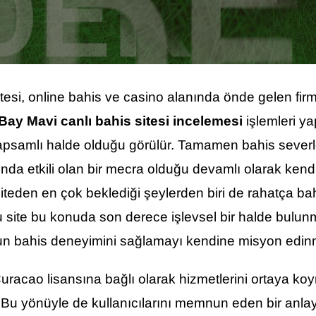
tesi, online bahis ve casino alanında önde gelen firm
Bay Mavi canlı bahis sitesi incelemesi
işlemleri ya
apsamlı halde olduğu görülür. Tamamen bahis severleri
nda etkili olan bir mecra olduğu devamlı olarak kendi
 siteden en çok beklediği şeylerden biri de rahatça ba
 site bu konuda son derece işlevsel bir halde bulun
un bahis deneyimini sağlamayı kendine misyon edinmi
uracao lisansına bağlı olarak hizmetlerini ortaya ko
. Bu yönüyle de kullanıcılarını memnun eden bir anlayı