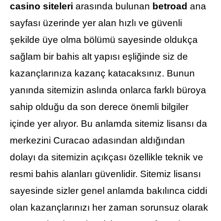
casino siteleri
arasında bulunan
betroad
ana
sayfası üzerinde yer alan hızlı ve güvenli
şekilde üye olma bölümü sayesinde oldukça
sağlam bir bahis alt yapısı eşliğinde siz de
kazançlarınıza kazanç katacaksınız. Bunun
yanında sitemizin aslında onlarca farklı büroya
sahip olduğu da son derece önemli bilgiler
içinde yer alıyor. Bu anlamda sitemiz lisansı da
merkezini Curacao adasından aldığından
dolayı da sitemizin açıkçası özellikle teknik ve
resmi bahis alanları güvenlidir. Sitemiz lisansı
sayesinde sizler genel anlamda bakılınca ciddi
olan kazançlarınızı her zaman sorunsuz olarak