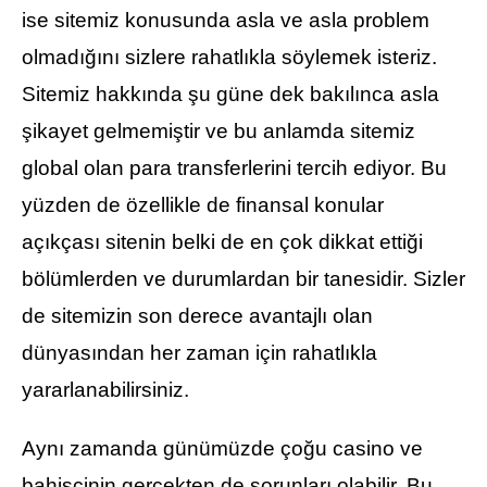
ise sitemiz konusunda asla ve asla problem
olmadığını sizlere rahatlıkla söylemek isteriz.
Sitemiz hakkında şu güne dek bakılınca asla
şikayet gelmemiştir ve bu anlamda sitemiz
global olan para transferlerini tercih ediyor. Bu
yüzden de özellikle de finansal konular
açıkçası sitenin belki de en çok dikkat ettiği
bölümlerden ve durumlardan bir tanesidir. Sizler
de sitemizin son derece avantajlı olan
dünyasından her zaman için rahatlıkla
yararlanabilirsiniz.
Aynı zamanda günümüzde çoğu casino ve
bahisçinin gerçekten de sorunları olabilir. Bu