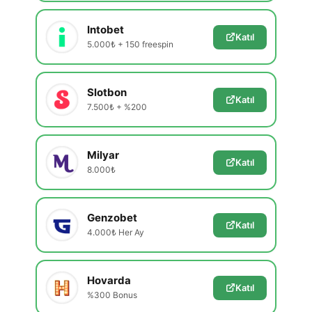
Intobet
Katıl
5.000₺ + 150 freespin
Slotbon
Katıl
7.500₺ + %200
Milyar
Katıl
8.000₺
Genzobet
Katıl
4.000₺ Her Ay
Hovarda
Katıl
%300 Bonus