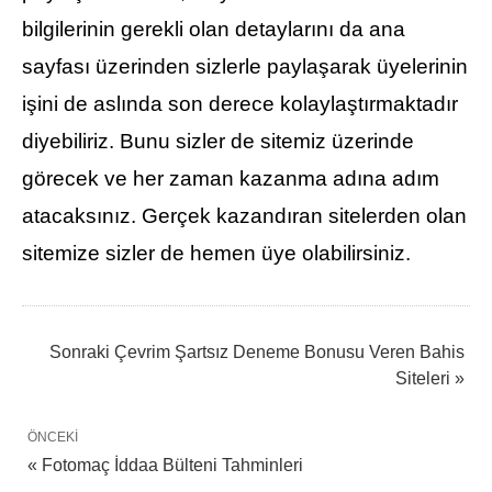
bilgilerinin gerekli olan detaylarını da ana
sayfası üzerinden sizlerle paylaşarak üyelerinin
işini de aslında son derece kolaylaştırmaktadır
diyebiliriz. Bunu sizler de sitemiz üzerinde
görecek ve her zaman kazanma adına adım
atacaksınız. Gerçek kazandıran sitelerden olan
sitemize sizler de hemen üye olabilirsiniz.
Sonraki
Çevrim Şartsız Deneme Bonusu Veren Bahis
Siteleri »
ÖNCEKI
« Fotomaç İddaa Bülteni Tahminleri