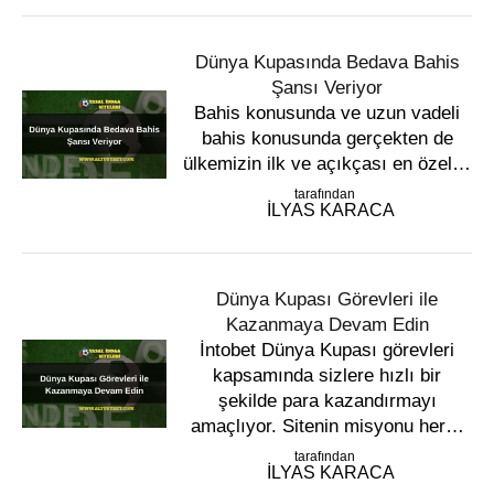
Dünya Kupasında Bedava Bahis
Şansı Veriyor
Bahis konusunda ve uzun vadeli
bahis konusunda gerçekten de
ülkemizin ilk ve açıkçası en özel…
tarafından
İLYAS KARACA
Dünya Kupası Görevleri ile
Kazanmaya Devam Edin
İntobet Dünya Kupası görevleri
kapsamında sizlere hızlı bir
şekilde para kazandırmayı
amaçlıyor. Sitenin misyonu her…
tarafından
İLYAS KARACA