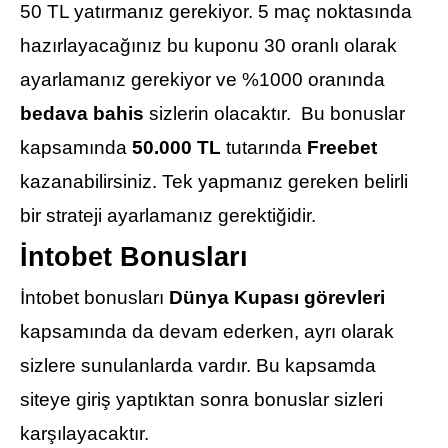
50 TL yatırmanız gerekiyor. 5 maç noktasında
hazırlayacağınız bu kuponu 30 oranlı olarak
ayarlamanız gerekiyor ve %1000 oranında
bedava bahis
sizlerin olacaktır. Bu bonuslar
kapsamında
50.000 TL
tutarında
Freebet
kazanabilirsiniz. Tek yapmanız gereken belirli
bir strateji ayarlamanız gerektiğidir.
İntobet Bonusları
İntobet bonusları
Dünya Kupası görevleri
kapsamında da devam ederken, ayrı olarak
sizlere sunulanlarda vardır. Bu kapsamda
siteye giriş yaptıktan sonra bonuslar sizleri
karşılayacaktır.