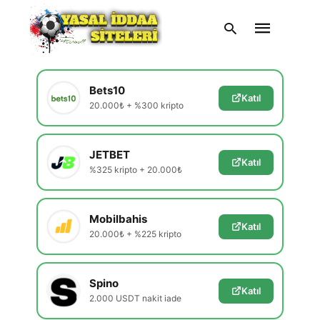
En Güvenilir Siteler
Yeni kampanya ve bonusları incele
Bets10
Katıl
20.000₺ + %300 kripto
Type
your
search
query
JETBET
and
Katıl
hit
%325 kripto + 20.000₺
enter:
Mobilbahis
Katıl
20.000₺ + %225 kripto
Spino
Katıl
2.000 USDT nakit iade