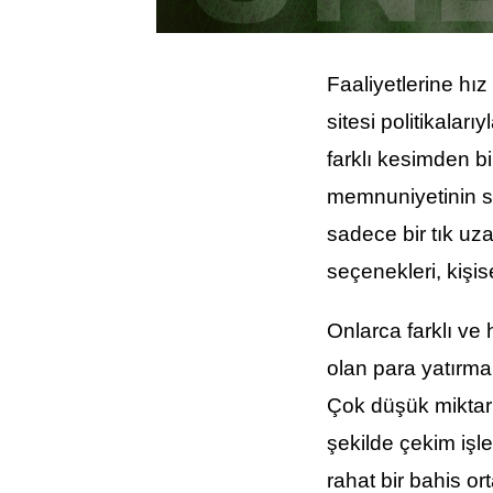
Faaliyetlerine h
sitesi politikalar
farklı kesimden bi
memnuniyetinin so
sadece bir tık uz
seçenekleri, kişis
Onlarca farklı ve 
olan para yatırma
Çok düşük miktarl
şekilde çekim işle
rahat bir bahis o