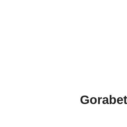
Gorabet