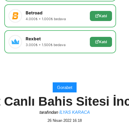
Betroad
Katıl
4.000₺ + 1.000₺ bedava
Rexbet
Katıl
3.000₺ + 1.500₺ bedava
Gorabet
 Canlı Bahis Sitesi İn
tarafından
İLYAS KARACA
26 Nisan 2022 16:18