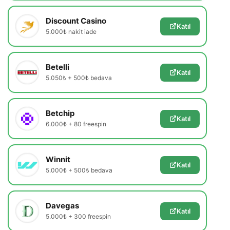
Discount Casino
Katıl
5.000₺ nakit iade
Betelli
Katıl
5.050₺ + 500₺ bedava
Betchip
Katıl
6.000₺ + 80 freespin
Winnit
Katıl
5.000₺ + 500₺ bedava
Davegas
Katıl
5.000₺ + 300 freespin