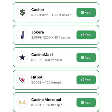
Casher
Katıl
5.000₺ iade + 1.000₺ risksiz
Jokera
Katıl
3.000₺ %200 + 50 freespin
CasinoMaxi
Katıl
6.500₺ + 150 freespin
Hitpot
Katıl
5.000₺ + 100 freespin
Casino Metropol
Katıl
8.000₺ + 150 freespin