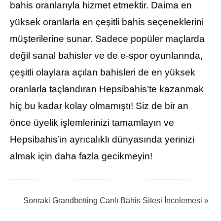
bahis oranlarıyla hizmet etmektir. Daima en
yüksek oranlarla en çeşitli bahis seçeneklerini
müşterilerine sunar. Sadece popüler maçlarda
değil sanal bahisler ve de e-spor oyunlarında,
çeşitli olaylara açılan bahisleri de en yüksek
oranlarla taçlandıran Hepsibahis’te kazanmak
hiç bu kadar kolay olmamıştı! Siz de bir an
önce üyelik işlemlerinizi tamamlayın ve
Hepsibahis’in ayrıcalıklı dünyasında yerinizi
almak için daha fazla gecikmeyin!
Sonraki
Grandbetting Canlı Bahis Sitesi İncelemesi »