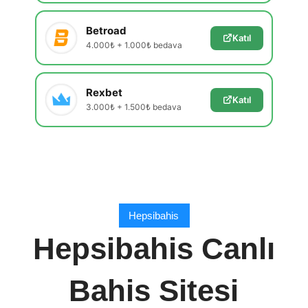
Betroad
Katıl
4.000₺ + 1.000₺ bedava
Rexbet
Katıl
3.000₺ + 1.500₺ bedava
Hepsibahis
Hepsibahis Canlı
Bahis Sitesi