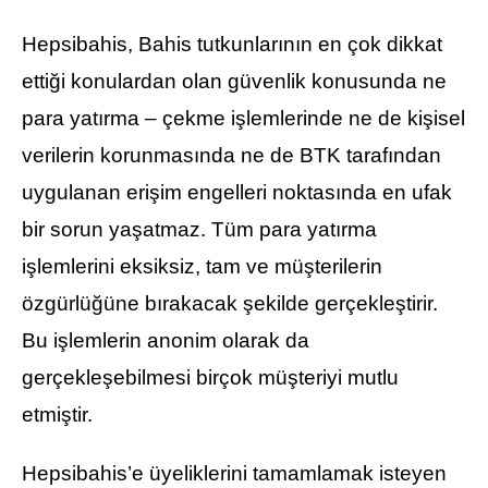
Hepsibahis, Bahis tutkunlarının en çok dikkat
ettiği konulardan olan güvenlik konusunda ne
para yatırma – çekme işlemlerinde ne de kişisel
verilerin korunmasında ne de BTK tarafından
uygulanan erişim engelleri noktasında en ufak
bir sorun yaşatmaz. Tüm para yatırma
işlemlerini eksiksiz, tam ve müşterilerin
özgürlüğüne bırakacak şekilde gerçekleştirir.
Bu işlemlerin anonim olarak da
gerçekleşebilmesi birçok müşteriyi mutlu
etmiştir.
Hepsibahis’e üyeliklerini tamamlamak isteyen