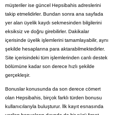
müşteriler ise güncel Hepsibahis adreslerini
takip etmelidirler. Bundan sonra ana sayfada
yer alan üyelik kaydı sekmesinden bilgilerini
eksiksiz ve doğru girebilirler. Dakikalar
içerisinde üyelik işlemlerini tamamlayabilir, aynı
şekilde hesaplarına para aktarabilmektedirler.
Site içerisindeki tüm işlemlerinden canlı destek
bölümüne kadar son derece hızlı şekilde
gerçekleşir.
Bonuslar konusunda da son derece cömert
olan Hepsibahis, birçok farklı türden bonusu
kullanıcılarıyla buluşturur. İlk kayıt esnasında