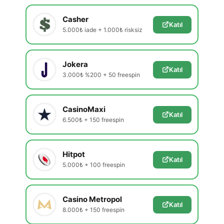
Casher
Katıl
5.000₺ iade + 1.000₺ risksiz
Jokera
Katıl
3.000₺ %200 + 50 freespin
CasinoMaxi
Katıl
6.500₺ + 150 freespin
Hitpot
Katıl
5.000₺ + 100 freespin
Casino Metropol
Katıl
8.000₺ + 150 freespin