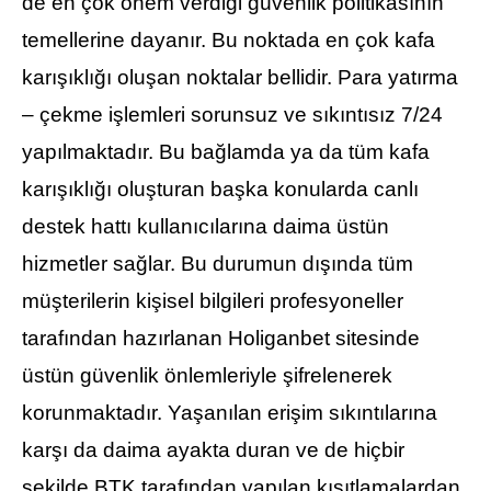
de en çok önem verdiği güvenlik politikasının
temellerine dayanır. Bu noktada en çok kafa
karışıklığı oluşan noktalar bellidir. Para yatırma
– çekme işlemleri sorunsuz ve sıkıntısız 7/24
yapılmaktadır. Bu bağlamda ya da tüm kafa
karışıklığı oluşturan başka konularda canlı
destek hattı kullanıcılarına daima üstün
hizmetler sağlar. Bu durumun dışında tüm
müşterilerin kişisel bilgileri profesyoneller
tarafından hazırlanan Holiganbet sitesinde
üstün güvenlik önlemleriyle şifrelenerek
korunmaktadır. Yaşanılan erişim sıkıntılarına
karşı da daima ayakta duran ve de hiçbir
şekilde BTK tarafından yapılan kısıtlamalardan