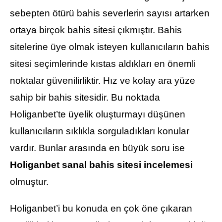
sebepten ötürü bahis severlerin sayısı artarken
ortaya birçok bahis sitesi çıkmıştır. Bahis
sitelerine üye olmak isteyen kullanıcıların bahis
sitesi seçimlerinde kıstas aldıkları en önemli
noktalar güvenilirliktir. Hız ve kolay ara yüze
sahip bir bahis sitesidir. Bu noktada
Holiganbet’te üyelik oluşturmayı düşünen
kullanıcıların sıklıkla sorguladıkları konular
vardır. Bunlar arasında en büyük soru ise
Holiganbet sanal bahis sitesi incelemesi
olmuştur.
Holiganbet’i bu konuda en çok öne çıkaran