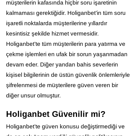
müşterilerin kafasında hiçbir soru işaretinin
kalmaması gerektiğidir. Holiganbet’in tüm soru
işaretli noktalarda müşterilerine yıllardır
kesintisiz şekilde hizmet vermesidir.
Holiganbet’te tüm müşterilerin para yatırma ve
çekme işlemleri en ufak bir sorun yaşanmadan
devam eder. Diğer yandan bahis severlerin
kişisel bilgilerinin de üstün güvenlik önlemleriyle
şifrelenmesi de müşterilere güven veren bir
diğer unsur olmuştur.
Holiganbet Güvenilir mi?
Holiganbet’te güven konusu değiştirmediği ve