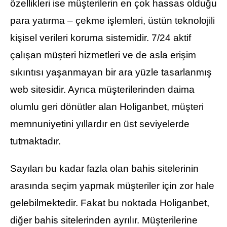
özellikleri ise müşterilerin en çok hassas olduğu
para yatırma – çekme işlemleri, üstün teknolojili
kişisel verileri koruma sistemidir. 7/24 aktif
çalışan müşteri hizmetleri ve de asla erişim
sıkıntısı yaşanmayan bir ara yüzle tasarlanmış
web sitesidir. Ayrıca müşterilerinden daima
olumlu geri dönütler alan Holiganbet, müşteri
memnuniyetini yıllardır en üst seviyelerde
tutmaktadır.
Sayıları bu kadar fazla olan bahis sitelerinin
arasında seçim yapmak müşteriler için zor hale
gelebilmektedir. Fakat bu noktada Holiganbet,
diğer bahis sitelerinden ayrılır. Müşterilerine