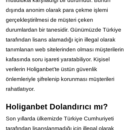
mutlulukla karşıladığı bir durumdur. Bunun
dışında anonim olarak para çekme işlemi
gerçekleştirilmesi de müşteri çeken
durumlardan bir tanesidir. Günümüzde Türkiye
tarafından lisans alamadığı için illegal olarak
tanımlanan web sitelerinden olması müşterilerin
kafasında soru işareti yaratabiliyor. Kişisel
verilerin Holiganbet’te üstün güvenlik
önlemleriyle şifrelenip korunması müşterileri
rahatlatıyor.
Holiganbet Dolandırıcı mı?
Son yıllarda ülkemizde Türkiye Cumhuriyeti
tarafından lisanslanmadığı için illegal olarak