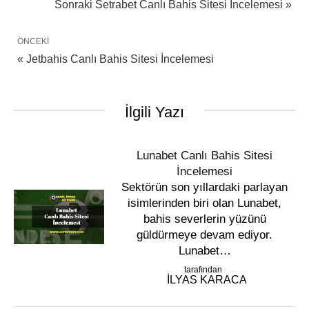
Sonraki
Setrabet Canlı Bahis Sitesi İncelemesi »
ÖNCEKI
« Jetbahis Canlı Bahis Sitesi İncelemesi
İlgili Yazı
Lunabet Canlı Bahis Sitesi
İncelemesi
Sektörün son yıllardaki parlayan
isimlerinden biri olan Lunabet,
bahis severlerin yüzünü
güldürmeye devam ediyor.
Lunabet…
tarafından
İLYAS KARACA