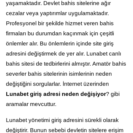
yaşamaktadır. Devlet bahis sitelerine ağır
cezalar veya yaptırımlar uygulamaktadır.
Profesyonel bir şekilde hizmet veren bahis
firmaları bu durumdan kaçınmak için çeşitli
önlemler alır. Bu önlemlerin içinde site giriş
adresini değiştirmek de yer alır. Lunabet canlı
bahis sitesi de tedbirlerini almıştır. Amatör bahis
severler bahis sitelerinin isimlerinin neden
değiştiğini sorgularlar. İnternet üzerinden
Lunabet giriş adresi neden değişiyor
? gibi
aramalar mevcuttur.
Lunabet yönetimi giriş adresini sürekli olarak
değiştirir. Bunun sebebi devletin sitelere erişim