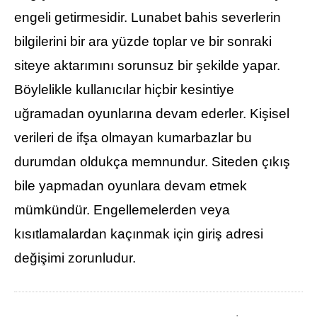
engeli getirmesidir. Lunabet bahis severlerin
bilgilerini bir ara yüzde toplar ve bir sonraki
siteye aktarımını sorunsuz bir şekilde yapar.
Böylelikle kullanıcılar hiçbir kesintiye
uğramadan oyunlarına devam ederler. Kişisel
verileri de ifşa olmayan kumarbazlar bu
durumdan oldukça memnundur. Siteden çıkış
bile yapmadan oyunlara devam etmek
mümkündür. Engellemelerden veya
kısıtlamalardan kaçınmak için giriş adresi
değişimi zorunludur.