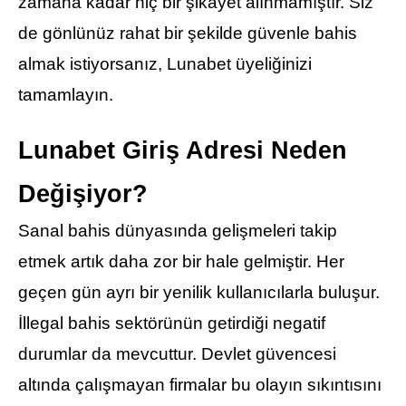
zamana kadar hiç bir şikayet alınmamıştır. Siz
de gönlünüz rahat bir şekilde güvenle bahis
almak istiyorsanız, Lunabet üyeliğinizi
tamamlayın.
Lunabet Giriş Adresi Neden
Değişiyor?
Sanal bahis dünyasında gelişmeleri takip
etmek artık daha zor bir hale gelmiştir. Her
geçen gün ayrı bir yenilik kullanıcılarla buluşur.
İllegal bahis sektörünün getirdiği negatif
durumlar da mevcuttur. Devlet güvencesi
altında çalışmayan firmalar bu olayın sıkıntısını