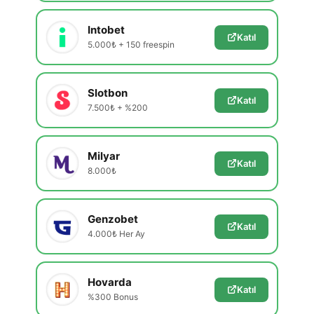
Intobet
Katıl
5.000₺ + 150 freespin
Slotbon
Katıl
7.500₺ + %200
Milyar
Katıl
8.000₺
Genzobet
Katıl
4.000₺ Her Ay
Hovarda
Katıl
%300 Bonus