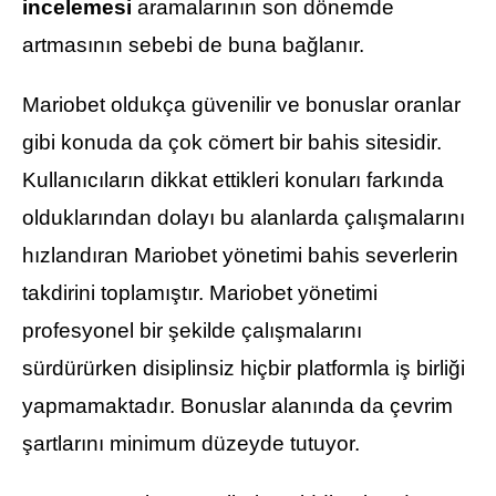
incelemesi
aramalarının son dönemde
artmasının sebebi de buna bağlanır.
Mariobet oldukça güvenilir ve bonuslar oranlar
gibi konuda da çok cömert bir bahis sitesidir.
Kullanıcıların dikkat ettikleri konuları farkında
olduklarından dolayı bu alanlarda çalışmalarını
hızlandıran Mariobet yönetimi bahis severlerin
takdirini toplamıştır. Mariobet yönetimi
profesyonel bir şekilde çalışmalarını
sürdürürken disiplinsiz hiçbir platformla iş birliği
yapmamaktadır. Bonuslar alanında da çevrim
şartlarını minimum düzeyde tutuyor.