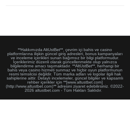
**Hakkımızda AltUstBet**, çevrim içi bahis ve casino
platformlarına ilişkin güncel giriş adresleri, bonus kampanyaları
ve inceleme içerikleri sunan bağımsız bir bilgi platformudur.
İçeriklerimiz düzenli olarak güncellenmekte olup yalnızca
bilgilendirme amacı taşımaktadır. **AltUstBet**, herhangi bir
bahis veya casino hizmeti sunmaz ve hiçbir oyun platformunun
resmi temsilcisi değildir. Tüm marka adları ve logolar ilgili hak
sahiplerine aittir. Detaylı incelemeler, güncel bilgiler ve kapsamlı
rehber içerikler için **[www.altustbet.com]
(http://www.altustbet.com)** adresini ziyaret edebilirsiniz. ©2022-
2026 altustbet.com - Tüm Hakları Saklıdır.