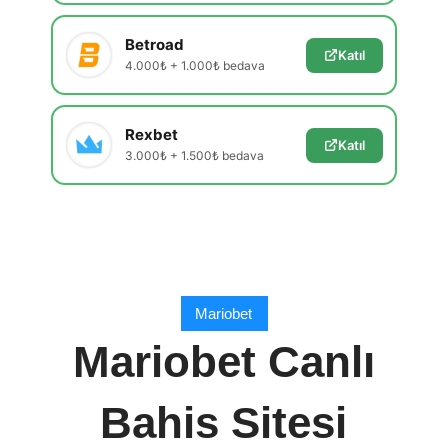
Betroad
Katıl
4.000₺ + 1.000₺ bedava
Rexbet
Katıl
3.000₺ + 1.500₺ bedava
Mariobet
Mariobet Canlı
Bahis Sitesi