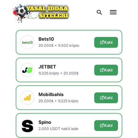
En Güvenilir Siteler
Yeni kampanya ve bonusları incele
Bets10
Katıl
20.000₺ + %300 kripto
Type
your
search
query
JETBET
and
Katıl
hit
%325 kripto + 20.000₺
enter:
Mobilbahis
Katıl
20.000₺ + %225 kripto
Spino
Katıl
2.000 USDT nakit iade