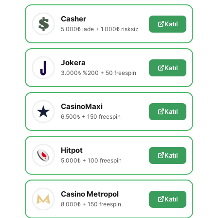
Casher
Katıl
5.000₺ iade + 1.000₺ risksiz
Jokera
Katıl
3.000₺ %200 + 50 freespin
CasinoMaxi
Katıl
6.500₺ + 150 freespin
Hitpot
Katıl
5.000₺ + 100 freespin
Casino Metropol
Katıl
8.000₺ + 150 freespin