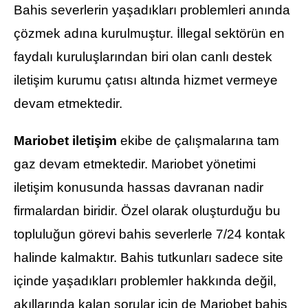
Bahis severlerin yaşadıkları problemleri anında
çözmek adına kurulmuştur. İllegal sektörün en
faydalı kuruluşlarından biri olan canlı destek
iletişim kurumu çatısı altında hizmet vermeye
devam etmektedir.
Mariobet iletişim
ekibe de çalışmalarına tam
gaz devam etmektedir. Mariobet yönetimi
iletişim konusunda hassas davranan nadir
firmalardan biridir. Özel olarak oluşturduğu bu
topluluğun görevi bahis severlerle 7/24 kontak
halinde kalmaktır. Bahis tutkunları sadece site
içinde yaşadıkları problemler hakkında değil,
akıllarında kalan sorular için de Mariobet bahis