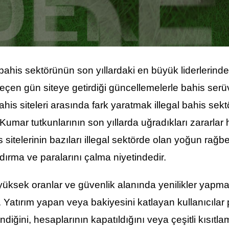
 bahis sektörünün son yıllardaki en büyük liderlerinde
 geçen gün siteye getirdiği güncellemelerle bahis serü
ahis siteleri arasında fark yaratmak illegal bahis se
Kumar tutkunlarının son yıllarda uğradıkları zararlar h
s sitelerinin bazıları illegal sektörde olan yoğun rağb
ndırma ve paralarını çalma niyetindedir.
üksek oranlar ve güvenlik alanında yenilikler yapmak
 Yatırım yapan veya bakiyesini katlayan kullanıcılar 
ndiğini, hesaplarının kapatıldığını veya çeşitli kısıt