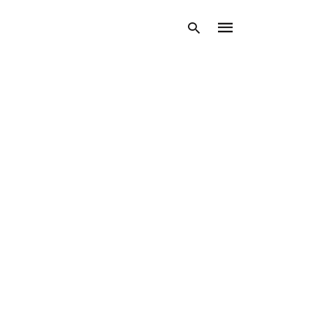
Type
your
search
query
and
hit
enter: