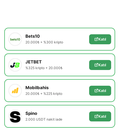
En Güvenilir Siteler
Yeni kampanya ve bonusları incele
Bets10
Katıl
20.000₺ + %300 kripto
JETBET
Katıl
%325 kripto + 20.000₺
Mobilbahis
Katıl
20.000₺ + %225 kripto
Spino
Katıl
2.000 USDT nakit iade