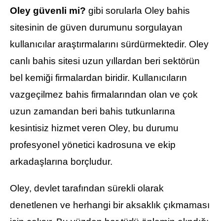
Oley güvenli mi?
gibi sorularla Oley bahis
sitesinin de güven durumunu sorgulayan
kullanıcılar araştırmalarını sürdürmektedir. Oley
canlı bahis sitesi uzun yıllardan beri sektörün
bel kemiği firmalardan biridir. Kullanıcıların
vazgeçilmez bahis firmalarından olan ve çok
uzun zamandan beri bahis tutkunlarına
kesintisiz hizmet veren Oley, bu durumu
profesyonel yönetici kadrosuna ve ekip
arkadaşlarına borçludur.
Oley, devlet tarafından sürekli olarak
denetlenen ve herhangi bir aksaklık çıkmaması