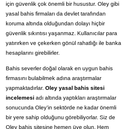
için güvenlik çok önemli bir husustur. Oley gibi
yasal bahis firmaları da devlet tarafından
koruma altında olduğundan dolayı hiçbir
güvenlik sıkıntısı yaşanmaz. Kullanıcılar para
yatırırken ve çekerken gönül rahatlığı ile banka
hesaplarını girebilirler.
Bahis severler doğal olarak en uygun bahis
firmasını bulabilmek adına araştırmalar
yapmaktadırlar.
Oley yasal bahis sitesi
incelemesi
adı altında yaptıkları araştırmalar
sonucunda Oley’in sektörde ne kadar önemli
bir yere sahip olduğunu görebiliyorlar. Siz de
Oley bahis sitesine hemen üye olun. Hem