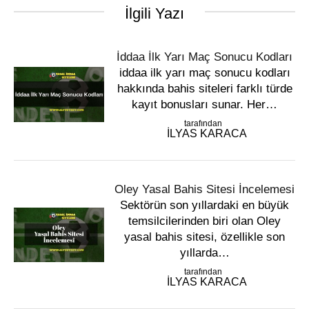
İlgili Yazı
İddaa İlk Yarı Maç Sonucu Kodları
iddaa ilk yarı maç sonucu kodları
hakkında bahis siteleri farklı türde
kayıt bonusları sunar. Her…
tarafından
İLYAS KARACA
Oley Yasal Bahis Sitesi İncelemesi
Sektörün son yıllardaki en büyük
temsilcilerinden biri olan Oley
yasal bahis sitesi, özellikle son
yıllarda…
tarafından
İLYAS KARACA