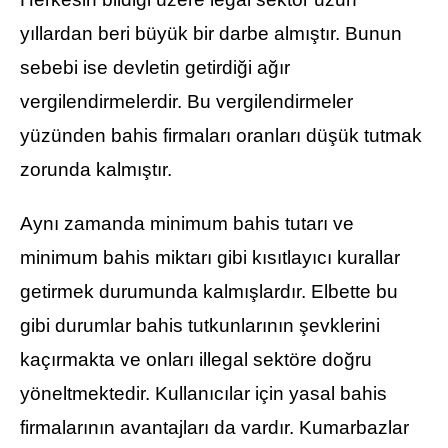
yıllardan beri büyük bir darbe almıştır. Bunun
sebebi ise devletin getirdiği ağır
vergilendirmelerdir. Bu vergilendirmeler
yüzünden bahis firmaları oranları düşük tutmak
zorunda kalmıştır.
Aynı zamanda minimum bahis tutarı ve
minimum bahis miktarı gibi kısıtlayıcı kurallar
getirmek durumunda kalmışlardır. Elbette bu
gibi durumlar bahis tutkunlarının şevklerini
kaçırmakta ve onları illegal sektöre doğru
yöneltmektedir. Kullanıcılar için yasal bahis
firmalarının avantajları da vardır. Kumarbazlar