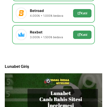
Betroad
Katıl
4.000₺ + 1.000₺ bedava
Rexbet
Katıl
3.000₺ + 1.500₺ bedava
Lunabet Giriş