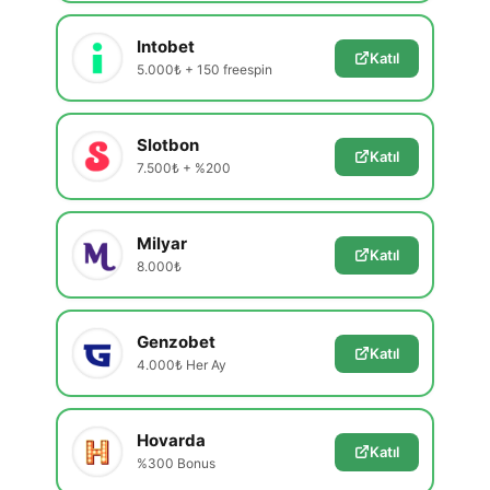
Intobet
Katıl
5.000₺ + 150 freespin
Slotbon
Katıl
7.500₺ + %200
Milyar
Katıl
8.000₺
Genzobet
Katıl
4.000₺ Her Ay
Hovarda
Katıl
%300 Bonus