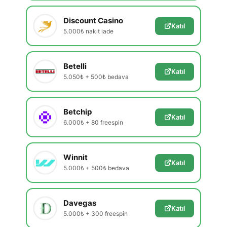
Discount Casino
Katıl
5.000₺ nakit iade
Betelli
Katıl
5.050₺ + 500₺ bedava
Betchip
Katıl
6.000₺ + 80 freespin
Winnit
Katıl
5.000₺ + 500₺ bedava
Davegas
Katıl
5.000₺ + 300 freespin