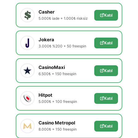
Casher
Katıl
5.000₺ iade + 1.000₺ risksiz
Jokera
Katıl
3.000₺ %200 + 50 freespin
CasinoMaxi
Katıl
6.500₺ + 150 freespin
Hitpot
Katıl
5.000₺ + 100 freespin
Casino Metropol
Katıl
8.000₺ + 150 freespin