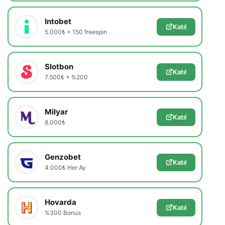
Intobet
Katıl
5.000₺ + 150 freespin
Slotbon
Katıl
7.500₺ + %200
Milyar
Katıl
8.000₺
Genzobet
Katıl
4.000₺ Her Ay
Hovarda
Katıl
%300 Bonus