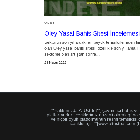
OLEY
Oley Yasal Bahis Sitesi İncelemesi
Sektörün son yıllardaki en büyük temsilcilerinden bir
olan Oley yasal bahis sitesi, özellikle son yıllarda il
sektörde olan artıştan sonra…
24 Nisan 2022
**Hakkımızda AltUstBet**, çevrim içi bahis ve 
platformudur. İçeriklerimiz düzenli olarak günc
ve hiçbir oyun platformunun resmi temsilcisi de
içerikler için **[www.altustbet.com]