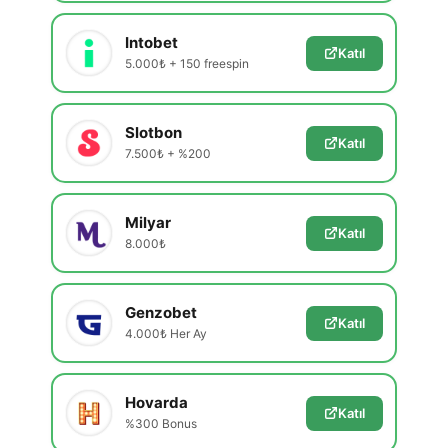
Intobet
Katıl
5.000₺ + 150 freespin
Slotbon
Katıl
7.500₺ + %200
Milyar
Katıl
8.000₺
Genzobet
Katıl
4.000₺ Her Ay
Hovarda
Katıl
%300 Bonus