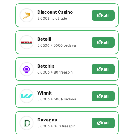
Discount Casino
Katıl
5.000₺ nakit iade
Betelli
Katıl
5.050₺ + 500₺ bedava
Betchip
Katıl
6.000₺ + 80 freespin
Winnit
Katıl
5.000₺ + 500₺ bedava
Davegas
Katıl
5.000₺ + 300 freespin