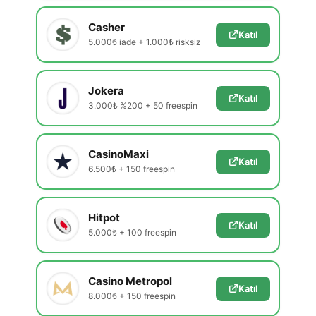
Casher
Katıl
5.000₺ iade + 1.000₺ risksiz
Jokera
Katıl
3.000₺ %200 + 50 freespin
CasinoMaxi
Katıl
6.500₺ + 150 freespin
Hitpot
Katıl
5.000₺ + 100 freespin
Casino Metropol
Katıl
8.000₺ + 150 freespin