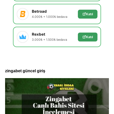
Betroad
Katıl
4.000₺ + 1.000₺ bedava
Rexbet
Katıl
3.000₺ + 1.500₺ bedava
zingabet güncel giriş