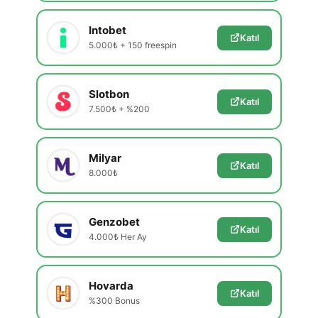
Intobet
Katıl
5.000₺ + 150 freespin
Slotbon
Katıl
7.500₺ + %200
Milyar
Katıl
8.000₺
Genzobet
Katıl
4.000₺ Her Ay
Hovarda
Katıl
%300 Bonus