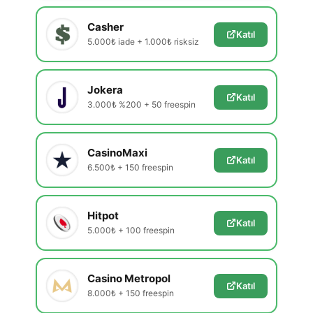
Casher
Katıl
5.000₺ iade + 1.000₺ risksiz
Jokera
Katıl
3.000₺ %200 + 50 freespin
CasinoMaxi
Katıl
6.500₺ + 150 freespin
Hitpot
Katıl
5.000₺ + 100 freespin
Casino Metropol
Katıl
8.000₺ + 150 freespin