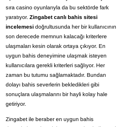
sıra casino oyunlarıyla da bu sektörde fark
yaratıyor.
Zingabet canlı bahis sitesi
incelemesi
doğrultusunda her bir kullanıcının
son derecede memnun kalacağı kriterlere
ulaşmaları kesin olarak ortaya çıkıyor. En
uygun bahis deneyimine ulaşmak isteyen
kullanıcılara gerekli kriterleri sağlıyor. Her
zaman bu tutumu sağlamaktadır. Bundan
dolayı bahis severlerin bekledikleri gibi
sonuçlara ulaşmalarını bir hayli kolay hale
getiriyor.
Zingabet ile beraber en uygun bahis