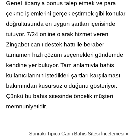
Genel itibarıyla bonus talep etmek ve para
çekme işlemlerini gerçekleştirmek gibi konular
doğrultusunda en uygun şartları içerisinde
tutuyor. 7/24 online olarak hizmet veren
Zingabet canlı destek hattı ile beraber
tamamen hızlı çözüm seçenekleri gündemde
kendine yer buluyor. Tam anlamıyla bahis
kullanıcılarının istedikleri şartları karşılaması
bakımından kusursuz olduğunu gösteriyor.
Çünkü bu bahis sitesinde öncelik müşteri
memnuniyetidir.
Sonraki
Tipico Canlı Bahis Sitesi İncelemesi »