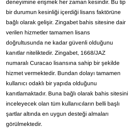
deneyimine erişmek her zaman kesindir. Bu tip
bir durumun kesinliği içerdiği lisans faktörüne
bağlı olarak gelişir. Zingabet bahis sitesine dair
verilen hizmetler tamamen lisans
doğrultusunda ne kadar güvenli olduğunu
kanıtlar niteliktedir. Zingabet, 1668/JAZ
numaralı Curacao lisansına sahip bir şekilde
hizmet vermektedir. Bundan dolayı tamamen
kullanıcı odaklı bir yapıda olduğunu
kanıtlamaktadır. Buna bağlı olarak bahis sitesini
inceleyecek olan tüm kullanıcıların belli başlı
şartlar altında en uygun desteği almaları
görülmektedir.