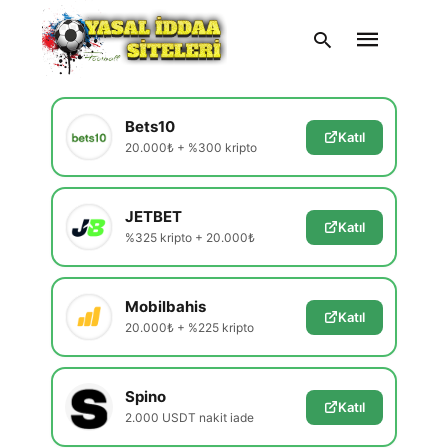
En Güvenilir Siteler
Yeni kampanya ve bonusları incele
Bets10
Katıl
20.000₺ + %300 kripto
Type
your
search
query
JETBET
and
Katıl
hit
%325 kripto + 20.000₺
enter:
Mobilbahis
Katıl
20.000₺ + %225 kripto
Spino
Katıl
2.000 USDT nakit iade