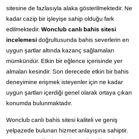
sitesine de fazlasıyla alaka gösterilmektedir. Ne
kadar cazip bir işleyişe sahip olduğu fark
edilmektedir.
Wonclub canlı bahis sitesi
incelemesi
doğrultusunda bahis severlerin en
uygun şartlar altında kazanç sağlamaları
mümkündür. Etkin bir eğlence içerisinde yer
almaları kesindir. Son derecede etkin bir bahis
deneyimine erişmek isteyenler için ne kadar
uygun şartları içerdiği genel olarak ortaya çıkan
konumda bulunmaktadır.
Wonclub canlı bahis sitesi kaliteli ve geniş
yelpazede bulunan hizmet anlayışına sahiptir.