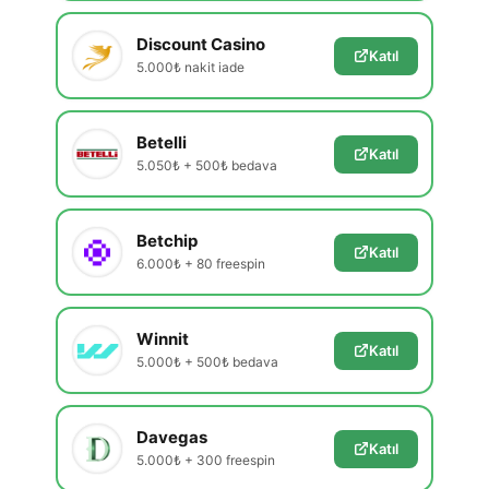
Discount Casino
Katıl
5.000₺ nakit iade
Betelli
Katıl
5.050₺ + 500₺ bedava
Betchip
Katıl
6.000₺ + 80 freespin
Winnit
Katıl
5.000₺ + 500₺ bedava
Davegas
Katıl
5.000₺ + 300 freespin