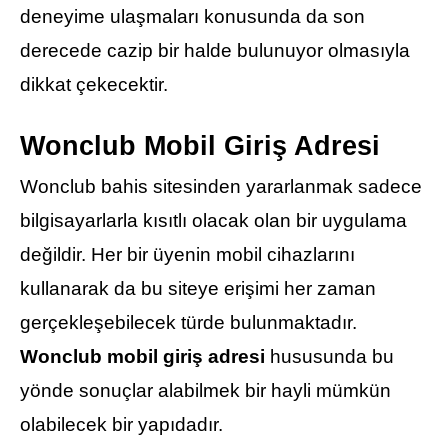
deneyime ulaşmaları konusunda da son
derecede cazip bir halde bulunuyor olmasıyla
dikkat çekecektir.
Wonclub Mobil Giriş Adresi
Wonclub bahis sitesinden yararlanmak sadece
bilgisayarlarla kısıtlı olacak olan bir uygulama
değildir. Her bir üyenin mobil cihazlarını
kullanarak da bu siteye erişimi her zaman
gerçekleşebilecek türde bulunmaktadır.
Wonclub mobil giriş adresi
hususunda bu
yönde sonuçlar alabilmek bir hayli mümkün
olabilecek bir yapıdadır.