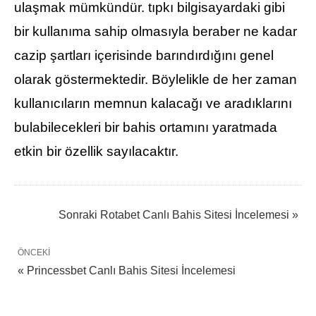
ulaşmak mümkündür. tıpkı bilgisayardaki gibi
bir kullanıma sahip olmasıyla beraber ne kadar
cazip şartları içerisinde barındırdığını genel
olarak göstermektedir. Böylelikle de her zaman
kullanıcıların memnun kalacağı ve aradıklarını
bulabilecekleri bir bahis ortamını yaratmada
etkin bir özellik sayılacaktır.
Sonraki
Rotabet Canlı Bahis Sitesi İncelemesi »
ÖNCEKI
« Princessbet Canlı Bahis Sitesi İncelemesi