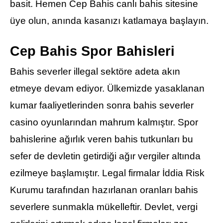
basit. Hemen Cep Bahis canlı bahis sitesine
üye olun, anında kasanızı katlamaya başlayın.
Cep Bahis Spor Bahisleri
Bahis severler illegal sektöre adeta akın
etmeye devam ediyor. Ülkemizde yasaklanan
kumar faaliyetlerinden sonra bahis severler
casino oyunlarından mahrum kalmıştır. Spor
bahislerine ağırlık veren bahis tutkunları bu
sefer de devletin getirdiği ağır vergiler altında
ezilmeye başlamıştır. Legal firmalar İddia Risk
Kurumu tarafından hazırlanan oranları bahis
severlere sunmakla mükelleftir. Devlet, vergi