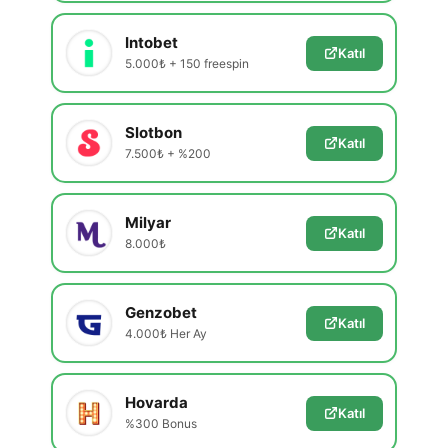
Intobet
Katıl
5.000₺ + 150 freespin
Slotbon
Katıl
7.500₺ + %200
Milyar
Katıl
8.000₺
Genzobet
Katıl
4.000₺ Her Ay
Hovarda
Katıl
%300 Bonus