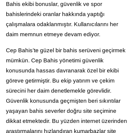
Bahis ekibi bonuslar, güvenlik ve spor
bahislerindeki oranlar hakkında yaptığı
çalışmalara odaklanmıştır. Kullanıcılarını her
daim memnun etmeye devam ediyor.
Cep Bahis’te güzel bir bahis serüveni geçirmek
mümkün. Cep Bahis yönetimi güvenlik
konusunda hassas davranarak özel bir ekibi
göreve getirmiştir. Bu ekip yatırım ve çekim
sürecini her daim denetlemekle görevlidir.
Güvenlik konusunda geçmişten beri sıkıntılar
yaşayan bahis severler doğru site seçimine
dikkat etmektedir. Bu yüzden internet üzerinden
araştırmalarını hızlandıran kumarbazlar site