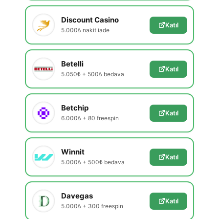
Discount Casino
Katıl
5.000₺ nakit iade
Betelli
Katıl
5.050₺ + 500₺ bedava
Betchip
Katıl
6.000₺ + 80 freespin
Winnit
Katıl
5.000₺ + 500₺ bedava
Davegas
Katıl
5.000₺ + 300 freespin