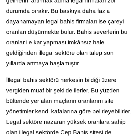
gelirlerini artırmak adına legal firmaları zor
durumda bırakır. Bu baskıya daha fazla
dayanamayan legal bahis firmaları ise çareyi
oranları düşürmekte bulur. Bahis severlerin bu
oranlar ile kar yapması imkânsız hale
geldiğinden illegal sektöre olan talep son
yıllarda artmaya başlamıştır.
İllegal bahis sektörü herkesin bildiği üzere
vergiden muaf bir şekilde ilerler. Bu yüzden
bültende yer alan maçların oranlarını site
yönetimler kendi kafalarına göre belirleyebilirler.
Legal sektöre nazaran yüksek oranlara sahip
olan illegal sektörde Cep Bahis sitesi de