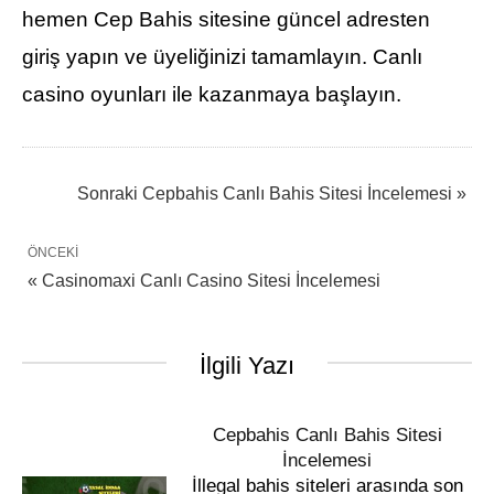
hemen Cep Bahis sitesine güncel adresten
giriş yapın ve üyeliğinizi tamamlayın. Canlı
casino oyunları ile kazanmaya başlayın.
Sonraki
Cepbahis Canlı Bahis Sitesi İncelemesi »
ÖNCEKI
« Casinomaxi Canlı Casino Sitesi İncelemesi
İlgili Yazı
Cepbahis Canlı Bahis Sitesi
İncelemesi
İllegal bahis siteleri arasında son