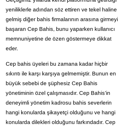
yeniliklerle adından söz ettiren ve tekel haline
gelmiş diğer bahis firmalarının arasına girmeyi
başaran Cep Bahis, bunu yaparken kullanıcı
memnuniyetine de özen göstermeye dikkat
eder.
Cep bahis üyeleri bu zamana kadar hiçbir
sıkıntı ile karşı karşıya gelmemiştir. Bunun en
büyük sebebi de şüphesiz Cep Bahis
yönetiminin özel çalışmasıdır. Cep Bahis’in
deneyimli yönetim kadrosu bahis severlerin
hangi konularda şikayetçi olduğunu ve hangi
konularda dilekleri olduğunu farkındadır. Cep